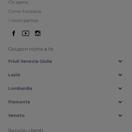
Chi siamo
Come Funziona
I nostri partner
seguici su facebook
seguici su youtube
seguici su instagram
Coupon vicino
a te
expand_more
Friuli Venezia Giulia
expand_more
Lazio
expand_more
Lombardia
expand_more
Piemonte
expand_more
Veneto
Servizio clienti