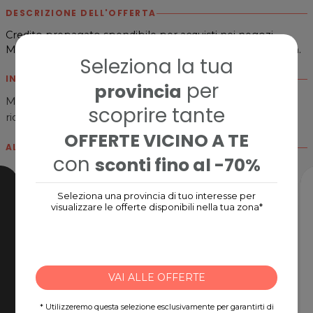
DESCRIZIONE DELL'OFFERTA
Credito prepagato spendibile per acquisti nei negozi
Maisons du Monde Italia o su
www.maisondumonde.com
.
Seleziona la tua
INFORMAZIONI SUL BRAND
per
provincia
Maisons du Monde, il punto di riferimento per una casa
scoprire tante
ricca di ispirazione, accessibile e sostenibile.​
OFFERTE VICINO A TE
ALTRE CARD
con
sconti fino al -70%
Seleziona una provincia di tuo interesse per
visualizzare le offerte disponibili nella tua zona*
VAI ALLE OFFERTE
* Utilizzeremo questa selezione esclusivamente per garantirti di