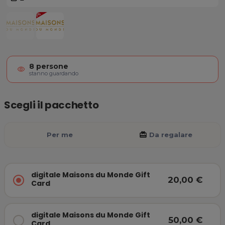
digitale Maisons du Monde Gift C
8
persone
visibility
stanno guardando
Scegli il pacchetto
Per me
card_giftcard
Da regalare
digitale Maisons du Monde Gift
20,00 €
Card
digitale Maisons du Monde Gift
50,00 €
Card