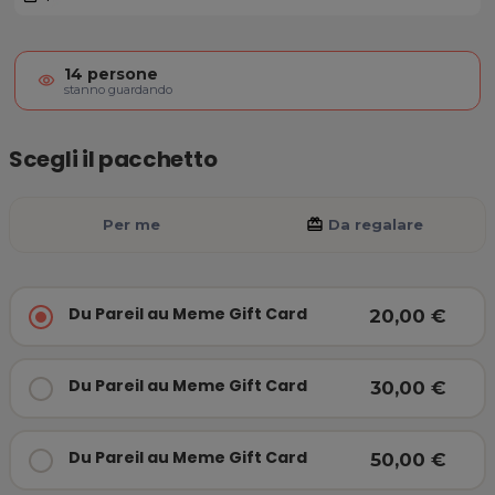
Du Pareil au Meme Gift Card
14
persone
visibility
stanno guardando
Scegli il pacchetto
Per me
card_giftcard
Da regalare
Du Pareil au Meme Gift Card
20,00 €
Du Pareil au Meme Gift Card
30,00 €
Du Pareil au Meme Gift Card
50,00 €