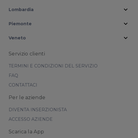
expand_more
Lombardia
expand_more
Piemonte
expand_more
Veneto
Servizio clienti
TERMINI E CONDIZIONI DEL SERVIZIO
FAQ
CONTATTACI
Per le aziende
DIVENTA INSERZIONISTA
ACCESSO AZIENDE
Scarica la App