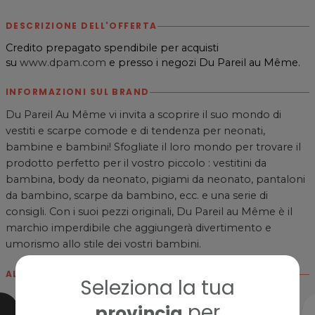
DESCRIZIONE DELL'OFFERTA
Credito prepagato spendibile per acquisti
su
www.dpam.com
e presso i negozi Du Pareil au Même.
INFORMAZIONI SUL BRAND
Du Pareil Au Même vi invita a scoprire il suo mondo di
vestiti e scarpe comode e di tendenza per neonati,
bambine e bambini! Sfogliate il loro mondo per trovare il
prodotto perfetto per il vostro piccolo : vestitini da
bambina, body da neonato, pigiami da neonato, pantaloni
da bambino, scarpe da bambino, ecc. e una serie di
consigli. Con i suoi pezzi originali, Du Pareil au Même è il
marchio imperdibile che aggiungerà divertimento e
umorismo allo stile dei vostri bambini.
ALTRE CARD
Seleziona la tua
per
provincia