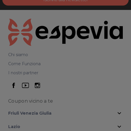
Chi siamo
Come Funziona
I nostri partner
seguici su facebook
seguici su youtube
seguici su instagram
Coupon vicino
a te
expand_more
Friuli Venezia Giulia
expand_more
Lazio