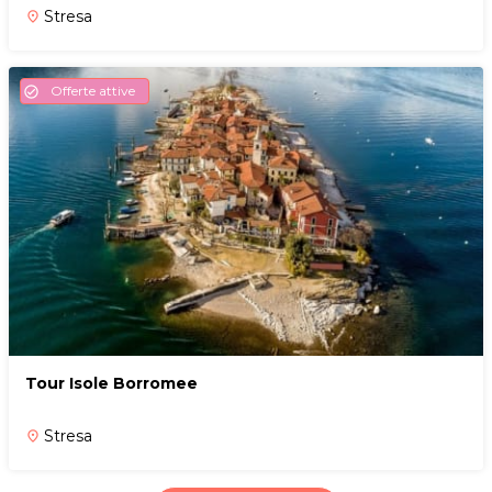
Stresa
place
Offerte attive
check_circle
Tour Isole Borromee
Stresa
place