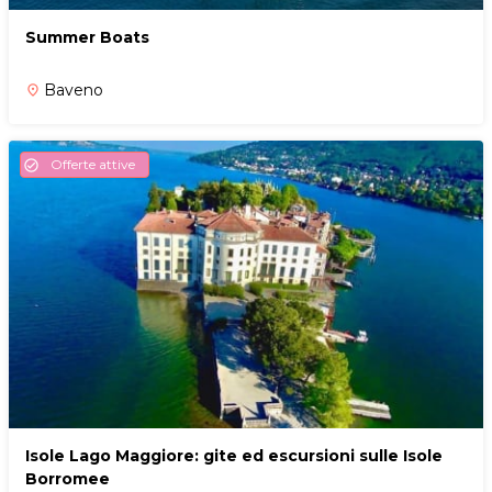
Summer Boats
Baveno
place
Offerte attive
check_circle
Isole Lago Maggiore: gite ed escursioni sulle Isole
Borromee