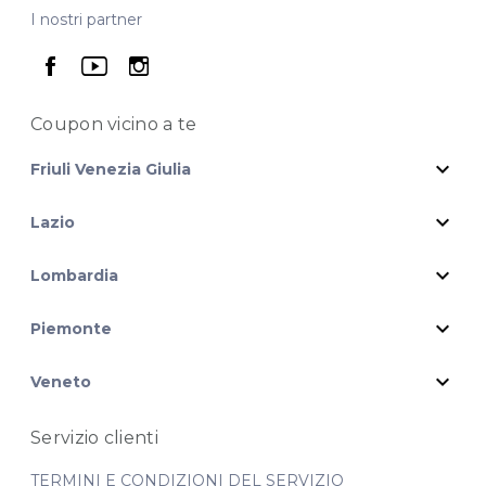
I nostri partner
seguici su facebook
seguici su youtube
seguici su instagram
Coupon vicino
a te
expand_more
Friuli Venezia Giulia
expand_more
Lazio
expand_more
Lombardia
expand_more
Piemonte
expand_more
Veneto
Servizio clienti
TERMINI E CONDIZIONI DEL SERVIZIO