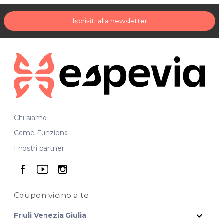
Iscriviti alla newsletter
Chi siamo
Come Funziona
I nostri partner
seguici su facebook
seguici su youtube
seguici su instagram
Coupon vicino
a te
expand_more
Friuli Venezia Giulia