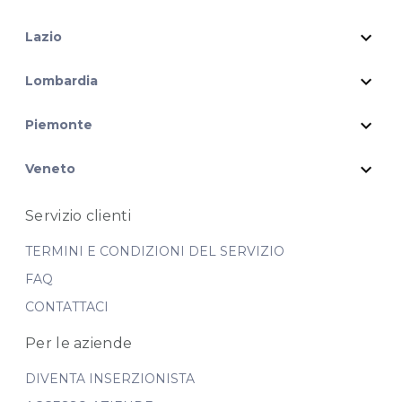
expand_more
Lazio
expand_more
Lombardia
expand_more
Piemonte
expand_more
Veneto
Servizio clienti
TERMINI E CONDIZIONI DEL SERVIZIO
FAQ
CONTATTACI
Per le aziende
DIVENTA INSERZIONISTA