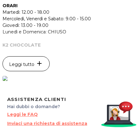
ORARI
Martedì: 12.00 - 18.00
Mercoledì, Venerdì e Sabato: 9.00 - 15.00
Giovedì: 13.00 - 19.00
Lunedì e Domenica: CHIUSO
K2 CHOCOLATE
Via Martiri, 14
30024 Musile di Piave
add
Leggi tutto
Tel. 3515433887
P.IVA 04437810262
Per ulteriori informazioni sull'offerta o sulle modalità di
acquisto scrivi a
posta@espevia.it
.
ASSISTENZA CLIENTI
Hai dubbi o domande?
Leggi le FAQ
Inviaci una richiesta di assistenza