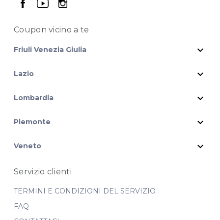
seguici su facebook
seguici su youtube
seguici su instagram
Coupon vicino
a te
expand_more
Friuli Venezia Giulia
expand_more
Lazio
expand_more
Lombardia
expand_more
Piemonte
expand_more
Veneto
Servizio clienti
TERMINI E CONDIZIONI DEL SERVIZIO
FAQ