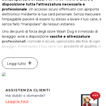
disposizione tutta l’attrezzatura necessaria e
professionale
. Un accesso sicuro effettuato con apriporta
elettronico mediante la tua card personale. Senza trascurare
l’impagabile piacere di essere tu stesso a lavare il tuo cane, e
senza farlo “manipolare” da nessun estraneo.
Uno dei punti di forza degli store Wash Dog è il metodo di
lavaggio: avrai a disposizione
vasche e attrezzature
professionali
, comode e sicure, igienizzate alla fine di ogni
lavaggio. Potrai lavare il tuo cane con
prodotti di qualità
, in
completa autonomia, garantendo al tuo amico a quattro
zampe una
pulizia completa, una disinfezione profonda
ed un igiene a 360°
. La postazione di lavaggio, ampia e
add
Leggi tutto
confortevole, dove tutto è a norma di legge, è studiata per far
sentire il proprio cane a suo agio ed è dotata di
sistemi
autopulenti e auto disinfettanti
che si attivano
automaticamente alla fine di ogni lavaggio, garantendo la
massima disinfezione e profumazione anche ai clienti
ASSISTENZA CLIENTI
successivi.
Hai dubbi o domande?
*Prezzi di listino verificati in data 05/04/2018
Leggi le FAQ
ORARI PER IL PRIMO INGRESSO