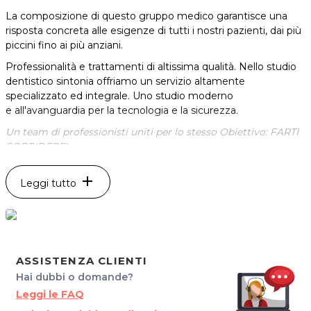
La composizione di questo gruppo medico garantisce una
risposta concreta alle esigenze di tutti i nostri pazienti, dai più
piccini fino ai più anziani.
Professionalità e trattamenti di altissima qualità. Nello studio
dentistico sintonia offriamo un servizio altamente
specializzato ed integrale. Uno studio moderno
e all'avanguardia per la tecnologia e la sicurezza.
Un team di professionisti uniti per lo stesso Obiettivo: FARTI
SORRIDERE!
*Prezzi di listino verificati in data 18/11/2021
add
Leggi tutto
ORARI
Da Lunedì a Venerdì dalle ore 9:00 alle 19:00
SINTONIA STUDIO DENTISTICO
Via Roma 12/8
33032 Bertiolo (UD)
ASSISTENZA CLIENTI
Tel. +39 04321483787
Hai dubbi o domande?
Cel. +39 320 9217883
Leggi le FAQ
P.IVA 02942050309