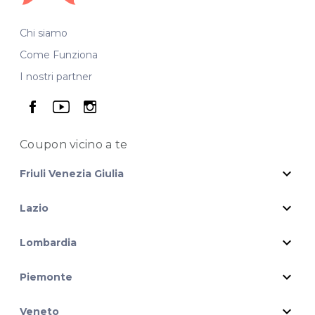
Chi siamo
Come Funziona
I nostri partner
seguici su facebook
seguici su youtube
seguici su instagram
Coupon vicino
a te
expand_more
Friuli Venezia Giulia
expand_more
Lazio
expand_more
Lombardia
expand_more
Piemonte
expand_more
Veneto