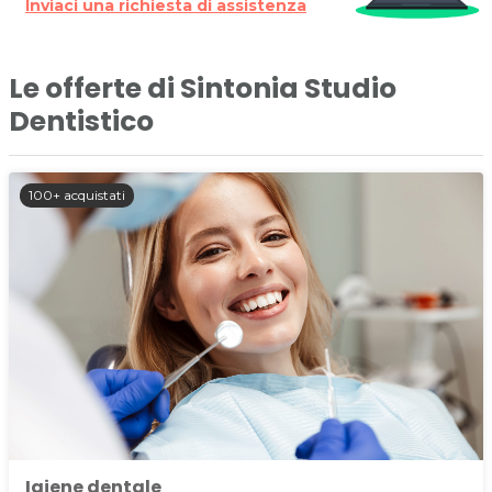
Inviaci una richiesta di assistenza
Per ulteriori informazioni sull'offerta o sulle modalità di
acquisto scrivi a
posta@espevia.it
.
Le offerte di Sintonia Studio
Dentistico
100+ acquistati
Igiene dentale