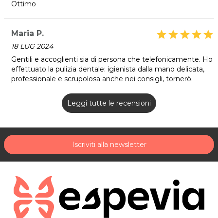
Ottimo
Maria P.
star
star
star
star
star
18 LUG 2024
Gentili e accoglienti sia di persona che telefonicamente. Ho
effettuato la pulizia dentale: igienista dalla mano delicata,
professionale e scrupolosa anche nei consigli, tornerò.
Leggi tutte le recensioni
Iscriviti alla newsletter