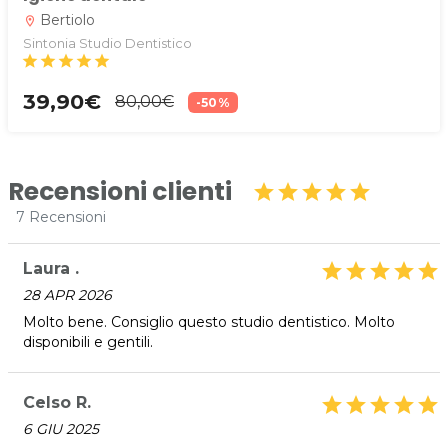
Bertiolo
location_on
Sintonia Studio Dentistico
star
star
star
star
star
39,90€
80,00€
-50%
Recensioni clienti
star
star
star
star
star
7 Recensioni
Laura .
star
star
star
star
star
28 APR 2026
Molto bene. Consiglio questo studio dentistico. Molto
disponibili e gentili.
Celso R.
star
star
star
star
star
6 GIU 2025