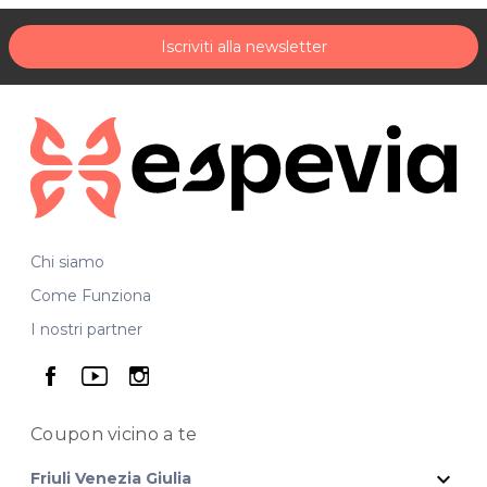
Iscriviti alla newsletter
Chi siamo
Come Funziona
I nostri partner
seguici su facebook
seguici su youtube
seguici su instagram
Coupon vicino
a te
expand_more
Friuli Venezia Giulia