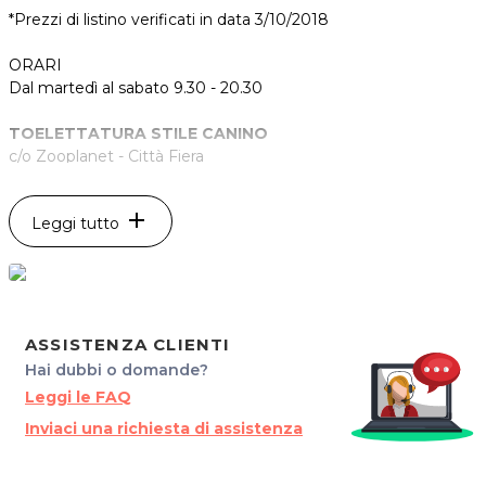
*Prezzi di listino verificati in data 3/10/2018
ORARI
Dal martedì al sabato 9.30 - 20.30
TOELETTATURA STILE CANINO
c/o Zooplanet - Città Fiera
Via Antonio Bardelli, 4
33035 Torreano di Martignacco
add
Leggi tutto
Tel. 3279351934
P.IVA 02891990307
Per ulteriori informazioni sull'offerta o sulle modalit‡ di
acquisto scrivi a
posta@espevia.it
.
ASSISTENZA CLIENTI
Hai dubbi o domande?
Leggi le FAQ
Inviaci una richiesta di assistenza