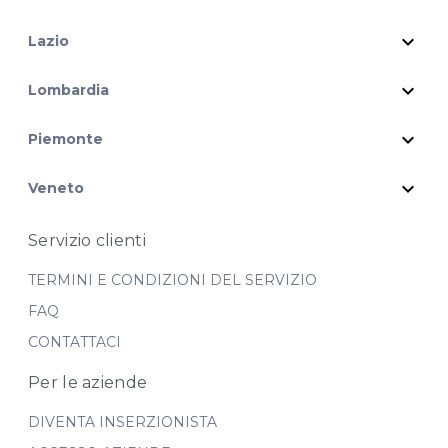
expand_more
Lazio
expand_more
Lombardia
expand_more
Piemonte
expand_more
Veneto
Servizio clienti
TERMINI E CONDIZIONI DEL SERVIZIO
FAQ
CONTATTACI
Per le aziende
DIVENTA INSERZIONISTA