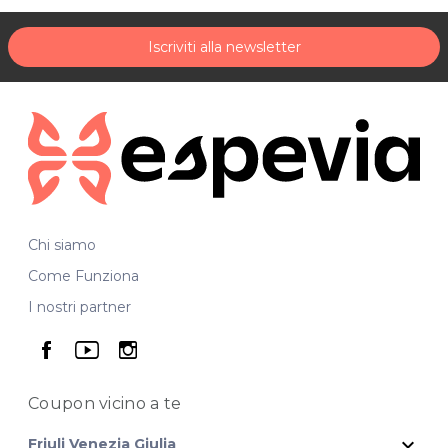
Iscriviti alla newsletter
Chi siamo
Come Funziona
I nostri partner
seguici su facebook
seguici su youtube
seguici su instagram
Coupon vicino
a te
expand_more
Friuli Venezia Giulia