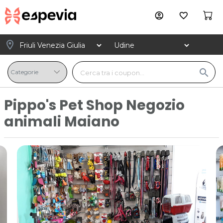
account_circle
favorite_border
location_on
search
Pippo's Pet Shop Negozio
animali Maiano