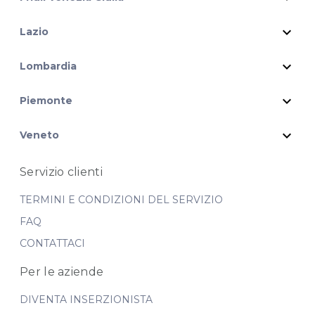
expand_more
Lazio
expand_more
Lombardia
expand_more
Piemonte
expand_more
Veneto
Servizio clienti
TERMINI E CONDIZIONI DEL SERVIZIO
FAQ
CONTATTACI
Per le aziende
DIVENTA INSERZIONISTA