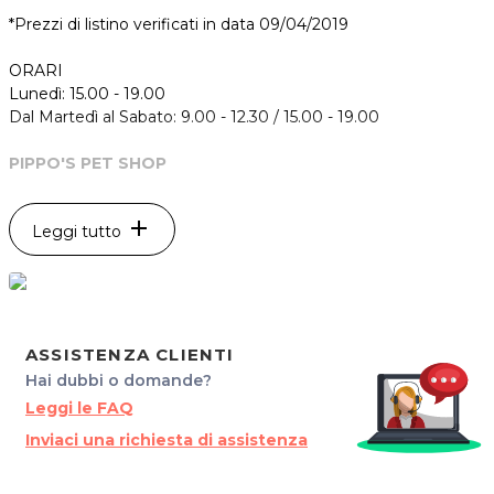
*Prezzi di listino verificati in data 09/04/2019
ORARI
Lunedì: 15.00 - 19.00
Dal Martedì al Sabato: 9.00 - 12.30 / 15.00 - 19.00
PIPPO'S PET SHOP
Piazza della Chiesa, 6
33030 Maiano
add
Leggi tutto
Tel. 3478299323
P.IVA 02933830305
Per ulteriori informazioni sull'offerta o sulle modalità di
acquisto scrivi a
posta@espevia.it
.
ASSISTENZA CLIENTI
Hai dubbi o domande?
Leggi le FAQ
Inviaci una richiesta di assistenza