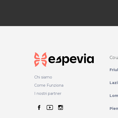
Cou
Friu
Chi siamo
Laz
Come Funziona
I nostri partner
Lom
seguici su facebook
seguici su youtube
seguici su instag
Pie