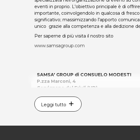
specializzata nell’organizzazione di eventi su co
eventi in proprio. L'obiettivo principale è di offri
importante, coinvolgendolo in qualcosa di fresco
significativo; massimizzando l'apporto comunica
unico grazie alla competenza e alla dedizione del
Per saperne di più visita il nostro sito
www.samsagroup.com
SAMSA' GROUP di CONSUELO MODESTI
P.zza Marconi, 4
Cervignano del Friuli (UD)
Tel 3477632844
P.IVA 02743260305
add
Leggi tutto
Per ulteriori informazioni sull'offerta o sulle
posta@espevia.it