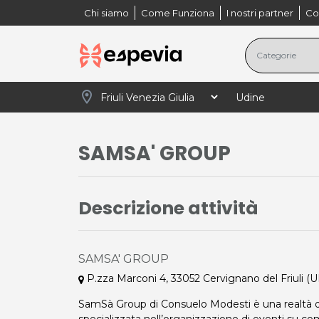
Chi siamo
Come Funziona
I nostri partner
Co
location_on
navigate_next
navigate_next
navigate_next
Home
Friuli Venezia Giulia
Udine
Tempo 
SAMSA' GROUP
Descrizione attività
SAMSA' GROUP
P.zza Marconi 4, 33052 Cervignano del Friuli (U
SamSà Group di Consuelo Modesti è una realtà d