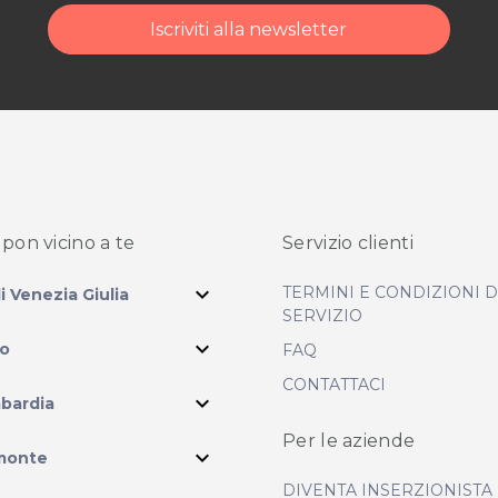
Iscriviti alla newsletter
pon vicino
a te
Servizio clienti
expand_more
TERMINI E CONDIZIONI 
li Venezia Giulia
SERVIZIO
expand_more
io
FAQ
CONTATTACI
expand_more
bardia
Per le aziende
ram
expand_more
monte
DIVENTA INSERZIONISTA