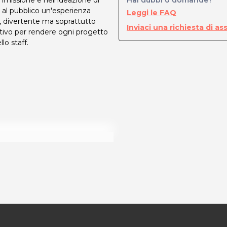
mmissione e nell’ideazione di
Hai dubbi o domande?
re al pubblico un'esperienza
Leggi le FAQ
, divertente ma soprattutto
Inviaci una richiesta di as
tivo per rendere ogni progetto
lo staff.
 modalità di acquisto scrivi a