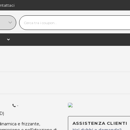
ntattaci
navigate_next
libero (Udine)
SAMSA' GROUP
-
D)
ASSISTENZA CLIENTI
inamica e frizzante,