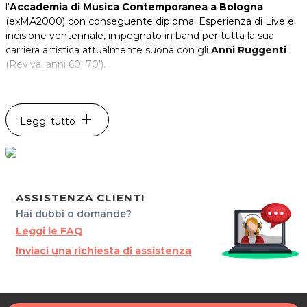
l'
Accademia di Musica Contemporanea a Bologna
(exMA2000) con conseguente diploma. Esperienza di Live e
incisione ventennale, impegnato in band per tutta la sua
carriera artistica attualmente suona con gli
Anni Ruggenti
(Revival anni 60' 70').
Impara a suonare la chitarra con la guida ed i consigli del
Maestro PAOLO MARANGONE!
add
Leggi tutto
*Prezzi di listino verificati in data 02/02/2017.
ORARI
Martedì, Mercoledì e Venerdì: 16.00 - 19.00.
Su appuntamento.
ASSISTENZA CLIENTI
Hai dubbi o domande?
MAESTRO PAOLO MARANGONE
Leggi le FAQ
c/o Scuola di Musica "Music Art"
Inviaci una richiesta di assistenza
Via Manin, 6/9
33100 Udine
Tel. 3896803394