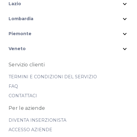
expand_more
Lazio
expand_more
Lombardia
expand_more
Piemonte
expand_more
Veneto
Servizio clienti
TERMINI E CONDIZIONI DEL SERVIZIO
FAQ
CONTATTACI
Per le aziende
DIVENTA INSERZIONISTA
ACCESSO AZIENDE