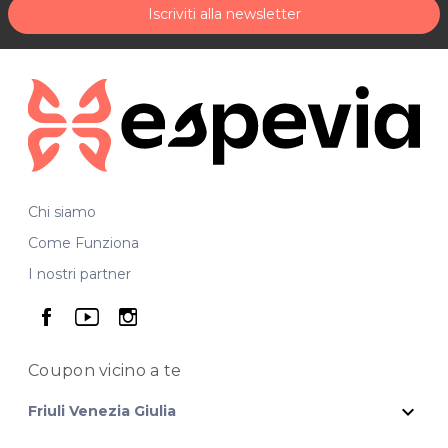
Per ulteriori informazioni sull'offerta o sulle modalità di
Iscriviti alla newsletter
acquisto scrivi a
posta@espevia.it
.
Chi siamo
Come Funziona
I nostri partner
seguici su facebook
seguici su youtube
seguici su instagram
Coupon vicino
a te
expand_more
Friuli Venezia Giulia