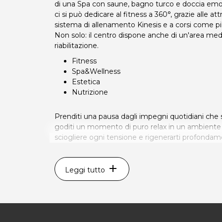
di una Spa con saune, bagno turco e doccia emo
ci si può dedicare al fitness a 360°, grazie alle 
sistema di allenamento Kinesis e a corsi come pi
Non solo: il centro dispone anche di un'area medi
riabilitazione.
Fitness
Spa&Wellness
Estetica
Nutrizione
Prenditi una pausa dagli impegni quotidiani che
goditi un momento di puro relax in un ambiente
sciogliere ogni tensione e rigenerarti profondam
* Prezzi di listino verificati in data 19/10/2023
add
ORARI
Leggi tutto
Dal lunedì al venerdì: 7.00 - 21.00
Sabato: 9.00 - 13.00
KINESIS CLUB
Via degli Artigiani Ovest, 10