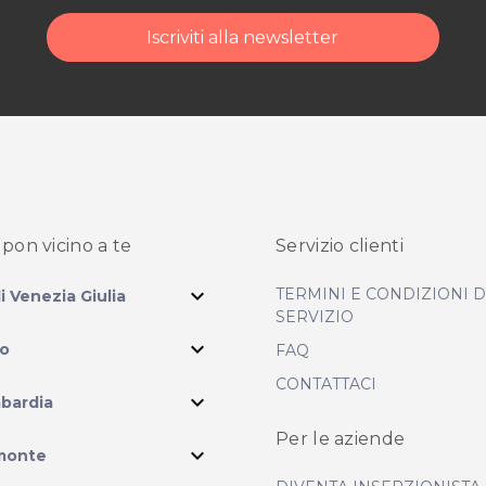
Iscriviti alla newsletter
ità di acquisto scrivi
pon vicino
a te
Servizio clienti
expand_more
TERMINI E CONDIZIONI 
li Venezia Giulia
SERVIZIO
expand_more
io
FAQ
CONTATTACI
expand_more
bardia
Per le aziende
ram
expand_more
monte