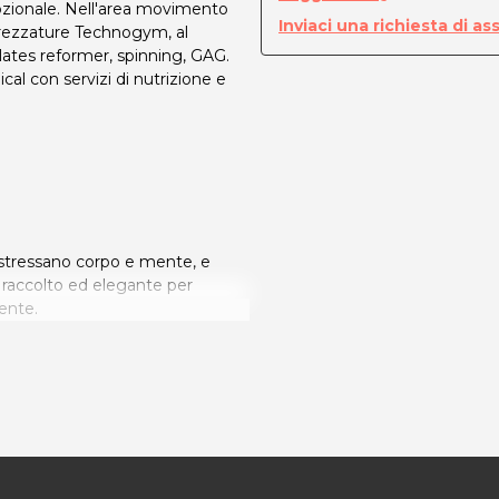
zionale. Nell'area movimento
Inviaci una richiesta di as
attrezzature Technogym, al
lates reformer, spinning, GAG.
cal con servizi di nutrizione e
 stressano corpo e mente, e
 raccolto ed elegante per
ente.