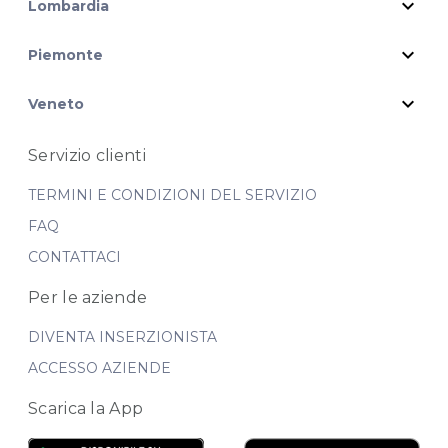
expand_more
Lombardia
expand_more
Piemonte
expand_more
Veneto
Servizio clienti
TERMINI E CONDIZIONI DEL SERVIZIO
FAQ
CONTATTACI
Per le aziende
DIVENTA INSERZIONISTA
ACCESSO AZIENDE
Scarica la App