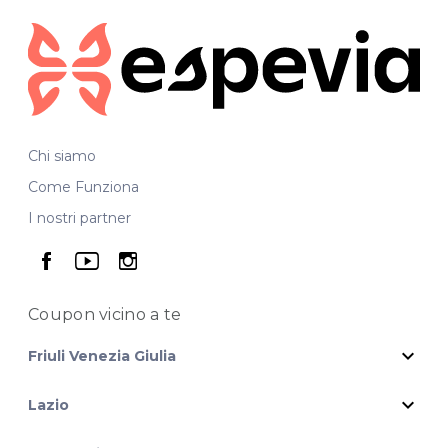
Chi siamo
Come Funziona
I nostri partner
seguici su facebook
seguici su youtube
seguici su instagram
Coupon vicino
a te
expand_more
Friuli Venezia Giulia
expand_more
Lazio