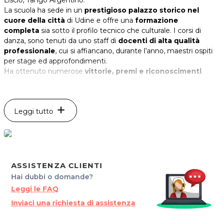
La scuola ha sede in un
prestigioso palazzo storico nel
cuore della città
di Udine e offre una
formazione
completa
sia sotto il profilo tecnico che culturale. I corsi di
danza, sono tenuti da uno staff di
docenti di alta qualità
professionale
, cui si affiancano, durante l’anno, maestri ospiti
per stage ed approfondimenti.
Ha ottenuto numerose
vittorie, premi e riconoscimenti
.
Professionalità e passione per la danza, alla Scuola DANZA &
FORMAZIONE!
add
Leggi tutto
DANZA & FORMAZIONE
Via Lovaria 3
33100 Udine
Tel. 0432 500070
ASSISTENZA CLIENTI
Cel. 3202794208
Hai dubbi o domande?
P.IVA 02906360306
Leggi le FAQ
Per ulteriori informazioni sull'offerta o sulle modalità di
Inviaci una richiesta di assistenza
acquisto scrivi a
posta@espevia.it
.