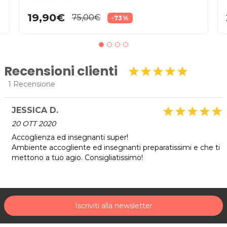
19,90€
75,00€
-73%
Recensioni clienti
star
star
star
star
star
1 Recensione
JESSICA D.
star
star
star
star
star
20 OTT 2020
Accoglienza ed insegnanti super!
Ambiente accogliente ed insegnanti preparatissimi e che ti
mettono a tuo agio. Consigliatissimo!
Iscriviti alla newsletter