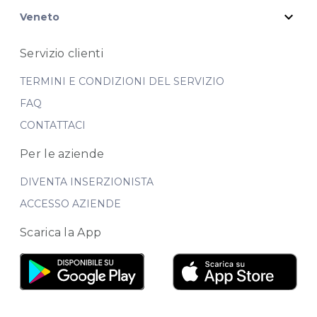
expand_more
Veneto
Servizio clienti
TERMINI E CONDIZIONI DEL SERVIZIO
FAQ
CONTATTACI
Per le aziende
DIVENTA INSERZIONISTA
ACCESSO AZIENDE
Scarica la App