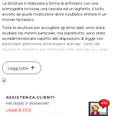
La struttura è realizzata a forma di anfiteatro con una
scenografia rocciosa, una cascata ed un laghetto, il tutto
avvolto da aiuole multicolore dove il pubblico entrerà in un
mondo fantastico.
Tutte le strutture per accogliere gli amici alati, sono state
studiate nei minimi particolari, ma soprattutto, sono state
sovradimensionate rispetto alle disposizioni di legge con
particolare attenzione al benessere animale , tanto dal
munirle di ventilatori per rinfrescarli nelle giornate più calde
dell'anno.
L'arena dove avvengono dimostrazioni di volo libero, ma
anche eventi teatrali con cavalli ed altri animali, può ospitare
add
Leggi tutto
fino a 415 persone sedute.
L'area accoglienza che è stata predisposta all' ingresso funge
anche da biglietteria e area ristoro, offrendo piacevoli
momenti di tranquillità dove sorseggiare bevande e
degustare qualcosa di sfizioso; inoltre attrezzata di parco
ASSISTENZA CLIENTI
giochi per bimbi, viene spesso utilizzata anche per serate
Hai dubbi o domande?
musicali, feste private, centri estivi ecc.
Leggi le FAQ
L'Arte della Falconeria risale a migliaia di anni prima di Cristo,