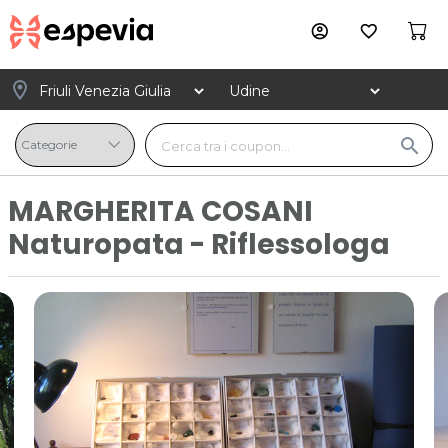
account_circle
favorite_border
location_on
search
MARGHERITA COSANI
Naturopata - Riflessologa