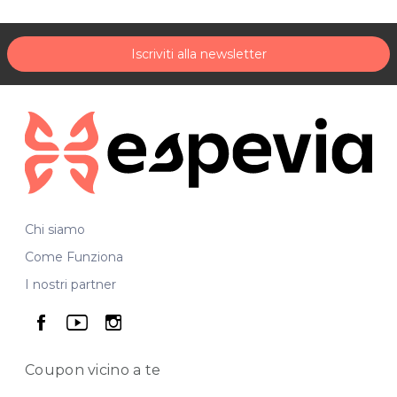
Sede di Moruzzo
Via Modotto 1
Iscriviti alla newsletter
Sede di Udine
Via del Cotonificio 129/A
Tel. 0432 672331
Cel. 3391382715
P.IVA 02770270300
Per ulteriori informazioni sull'offerta o sulle modalità di
acquisto scrivi a
posta@espevia.it
.
Chi siamo
Come Funziona
I nostri partner
seguici su facebook
seguici su youtube
seguici su instagram
Coupon vicino
a te