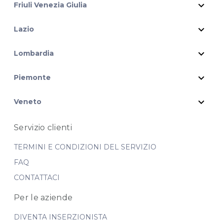
expand_more
Friuli Venezia Giulia
expand_more
Lazio
expand_more
Lombardia
expand_more
Piemonte
expand_more
Veneto
Servizio clienti
TERMINI E CONDIZIONI DEL SERVIZIO
FAQ
CONTATTACI
Per le aziende
DIVENTA INSERZIONISTA