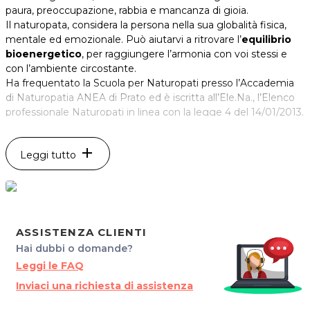
paura,
preoccupazione,
rabbia e mancanza di gioia.
Il naturopata, considera la persona nella sua globalità fisica,
mentale ed emozionale. Può aiutarvi a ritrovare l’
equilibrio
bioenergetico
, per raggiungere l’armonia con voi stessi e
con l
’ambiente circostante
.
Ha frequentato la Scuola per Naturopati presso l’Accademia
di Naturopatia ANEA di Prato ed è iscritta all’Ele.Na., l’Elenco
professionale Naturopati in linea con la legge 4 del 14/01/2013.
Ritrova il tuo equilibrio bioenergetico con l'aiuto di
add
Leggi tutto
MARGHERITA COSANI
!
Per maggiori info visita il sito
Naturopataudine.it
*Prezzi di listino verificati in data 20/11/2017
ASSISTENZA CLIENTI
ORARI
Hai dubbi o domande?
Dal Lunedì al
Venerd
ì dalle 10 alle 17.
Leggi le FAQ
S
u appuntamento.
Inviaci una richiesta di assistenza
MARGHERITA COSANI Naturopata - Riflessologa