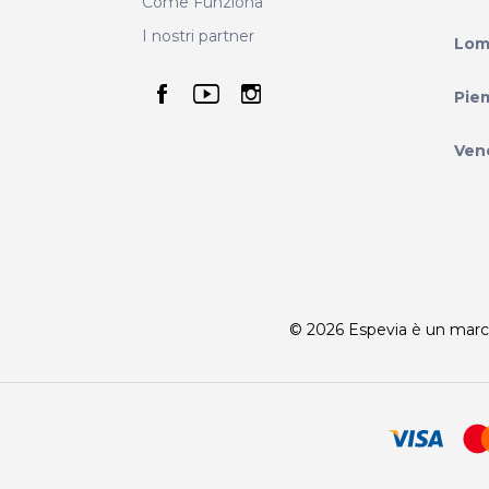
Come Funziona
I nostri partner
Lom
seguici su facebook
seguici su youtube
seguici su instag
Pie
Ven
© 2026 Espevia è un marchio