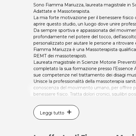
Sono Fiamma Mariuzza, laureata magistrale in S
Adattate e Massoterapista.
La mia forte motivazione per il benessere fisico 
aprire questo studio, un luogo dove unire profess
Da sempre sportiva e appassionata del movime
profondamente nel potere del tocco, dell’ascolt
personalizzato per aiutare le persone a ritrovare equ
Fiamma Mariuzza è una Massoterapista qualificata
REMT dei massoterapisti.
Laureata magistrale in Scienze Motorie Preventi
completato la sua formazione presso l’Essence 
sue competenze nel trattamento dei disagi musco
Unisce la professionalità della massoterapia sani
conoscenza del movimento umano, per offrire per
benessere fisico. Tratta dolori cronici, squilibri po
un approccio attento, personalizzato e sempre or
Lo studio si trova nel cuore di Udine in Piazza L
add
Leggi tutto
piccolo spazio specializzato in trattamenti mirati 
riduzione del dolore cronico.
Regalati una seduta per ritrovare il tuo equilibr