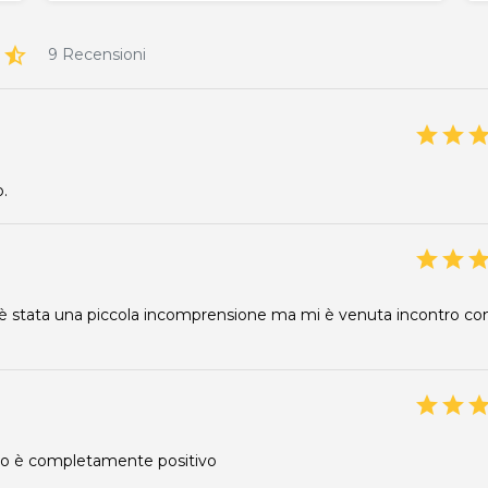
r
star_half
9 Recensioni
star
star
sta
o.
star
star
sta
 c’è stata una piccola incomprensione ma mi è venuta incontro co
star
star
sta
tro è completamente positivo