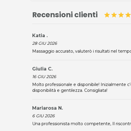
Recensioni clienti
star
star
star
sta
Katia .
28 GIU 2026
Massaggio accurato, valuterò i risultati nel temp
Giulia C.
16 GIU 2026
Molto professionale e disponibile! Inizialmente
disponibilità e gentilezza. Consigliata!
Mariarosa N.
6 GIU 2026
Una professionista molto competente, Il riscon