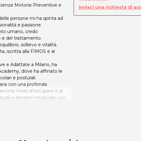
cienze Motorie Preventive e
Inviaci una richiesta di as
delle persone mi ha spinta ad
ionalità e passione.
nto umano, credo
o e del trattamento
ilibrio, sollievo e vitalità.
, iscritta alla FIMOS e al
ve e Adattate a Milano, ha
Academy, dove ha affinato le
lari e posturali.
taria con una profonda
corsi mirati al recupero e al
sturali e tensioni muscolari, con
ientato alla persona.
ibertà, presso Palazzo Dorta. Un
al benessere fisico e alla
io, alleggerire corpo e mente e