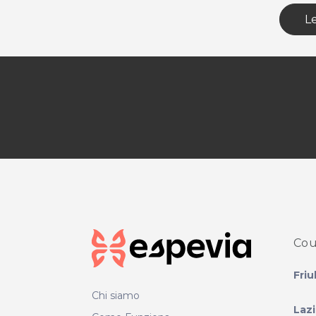
Le
Cou
Friu
Chi siamo
Laz