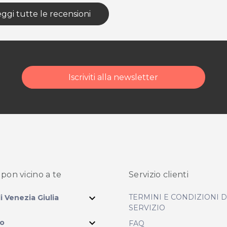
ggi tutte le recensioni
Iscriviti alla newsletter
pon vicino
a te
Servizio clienti
expand_more
TERMINI E CONDIZIONI 
li Venezia Giulia
SERVIZIO
expand_more
io
FAQ