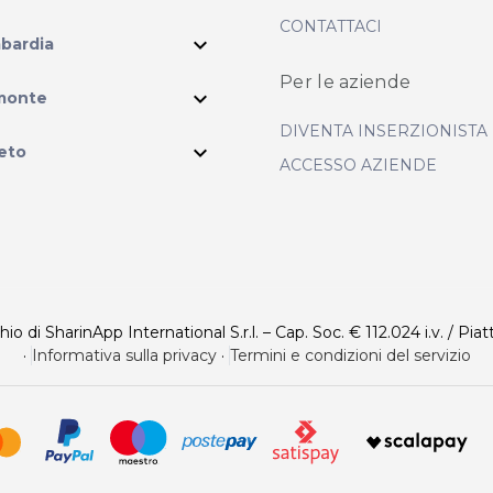
CONTATTACI
expand_more
bardia
Per le aziende
ram
expand_more
monte
DIVENTA INSERZIONISTA
expand_more
eto
ACCESSO AZIENDE
 di SharinApp International S.r.l. – Cap. Soc. € 112.024 i.v. / Piat
·
Informativa sulla privacy
·
Termini e condizioni del servizio