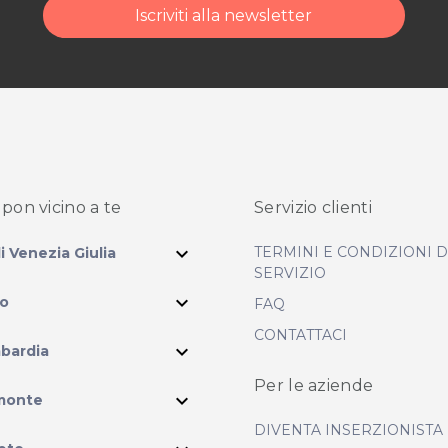
Iscriviti alla newsletter
e modalità di acquisto scrivi
pon vicino
a te
Servizio clienti
expand_more
TERMINI E CONDIZIONI 
li Venezia Giulia
SERVIZIO
expand_more
io
FAQ
CONTATTACI
expand_more
bardia
Per le aziende
ram
expand_more
monte
DIVENTA INSERZIONISTA