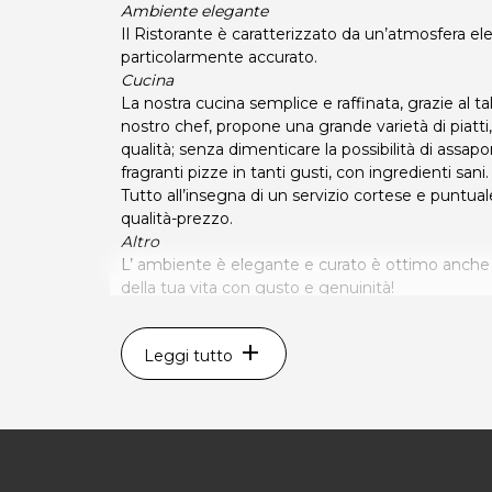
Ambiente elegante
Il Ristorante è caratterizzato da un’atmosfera el
particolarmente accurato.
Cucina
La nostra cucina semplice e raffinata, grazie al ta
nostro chef, propone una grande varietà di piatti,
qualità; senza dimenticare la possibilità di assap
fragranti pizze in tanti gusti, con ingredienti sani.
Tutto all’insegna di un servizio cortese e puntual
qualità-prezzo.
Altro
L’ ambiente è elegante e curato è ottimo anche 
della tua vita con gusto e genuinità!
Orari
Aperto tutti i giorni dalle 10.30 alle 15,00
add
Leggi tutto
e dalle 18,00 alle 23,30 (chiuso il lunedi)
Il Baffone
Via Pasolini
Pradamano(UD)
dietro il cinema “The Space”