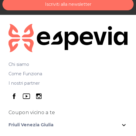
Iscriviti alla newsletter
Chi siamo
Come Funziona
I nostri partner
seguici su facebook
seguici su youtube
seguici su instagram
Coupon vicino
a te
expand_more
Friuli Venezia Giulia