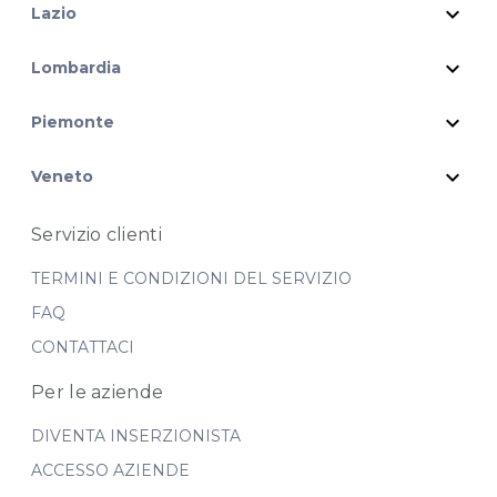
expand_more
Lazio
expand_more
Lombardia
expand_more
Piemonte
expand_more
Veneto
Servizio clienti
TERMINI E CONDIZIONI DEL SERVIZIO
FAQ
CONTATTACI
Per le aziende
DIVENTA INSERZIONISTA
ACCESSO AZIENDE