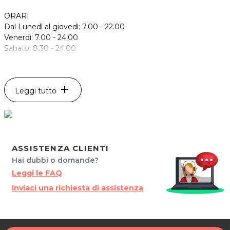
ORARI
Dal Lunedì al giovedì: 7.00 - 22.00
Venerdì: 7.00 - 24.00
Sabato: 8.30 - 24.00
FEVER
Via Palladio 2
add
Leggi tutto
33100 e Udine
Tel. 3338481288
P.IVA 02580450308
Per ulteriori informazioni sull'offerta o sulle modalit‡ di
acquisto scrivi a
posta@espevia.it
.
ASSISTENZA CLIENTI
Hai dubbi o domande?
Leggi le FAQ
Inviaci una richiesta di assistenza