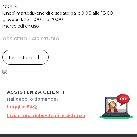
ORARI:
lunedì,martedì,venerdì e sabato dalle 9.00 alle 18.00
giovedì dalle 11.00 alle 20.00
mercoledì chiuso
OSSIGENO HAIR STUDIO
Via San Giovanni,46
33044 Manzano(UD)
add
Leggi tutto
P.IVA 02700940303
Tel. 3426670876
ASSISTENZA CLIENTI
Hai dubbi o domande?
Leggi le FAQ
Inviaci una richiesta di assistenza