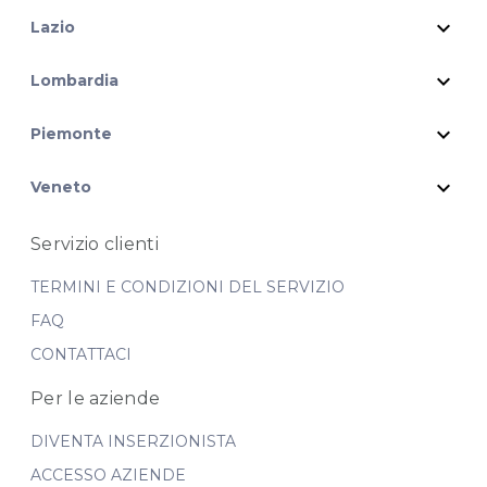
expand_more
Lazio
expand_more
Lombardia
expand_more
Piemonte
expand_more
Veneto
Servizio clienti
TERMINI E CONDIZIONI DEL SERVIZIO
FAQ
CONTATTACI
Per le aziende
DIVENTA INSERZIONISTA
ACCESSO AZIENDE