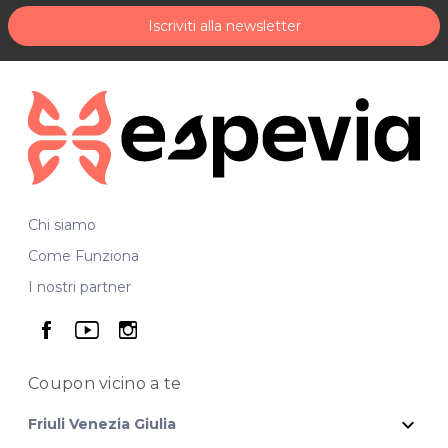
Iscriviti alla newsletter
Chi siamo
Come Funziona
I nostri partner
seguici su facebook
seguici su youtube
seguici su instagram
Coupon vicino
a te
expand_more
Friuli Venezia Giulia