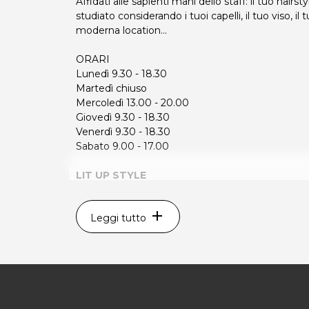
Affidati alle sapienti mani dello staff: il tuo hairs
studiato considerando i tuoi capelli, il tuo viso, il tu
moderna location...
ORARI
Lunedì 9.30 - 18.30
Martedì chiuso
Mercoledì 13.00 - 20.00
Giovedì 9.30 - 18.30
Venerdì 9.30 - 18.30
Sabato 9.00 - 17.00
LIT UP STYLE
Via Forni di Sotto,31
33100 UDINE
add
Leggi tutto
tel 0432178000
P.IVA 02567220302
Per ulteriori informazioni sull'offerta o sulle modal
a
posta@espevia.it
.