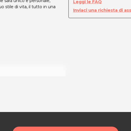
tyle sarà unico e personale,
Leggi le FAQ
o stile di vita, il tutto in una
Inviaci una richiesta di as
ità di acquisto scrivi