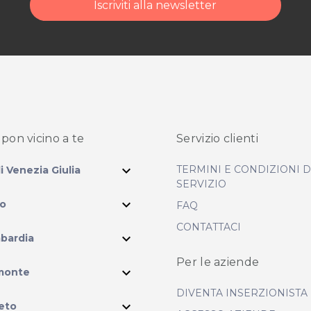
Iscriviti alla newsletter
pon vicino
a te
Servizio clienti
expand_more
TERMINI E CONDIZIONI 
li Venezia Giulia
SERVIZIO
expand_more
io
FAQ
CONTATTACI
expand_more
bardia
Per le aziende
ram
expand_more
monte
DIVENTA INSERZIONISTA
expand_more
eto