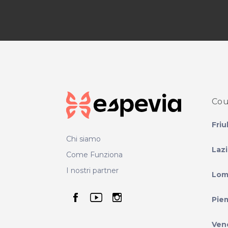
Cou
Friu
Chi siamo
Laz
Come Funziona
I nostri partner
Lom
seguici su facebook
seguici su youtube
seguici su instag
Pie
Ven