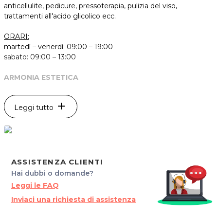
anticellulite, pedicure, pressoterapia, pulizia del viso,
trattamenti all'acido glicolico ecc.
ORARI:
martedì – venerdì: 09:00 – 19:00
sabato: 09:00 – 13:00
ARMONIA ESTETICA
Via Minut, 3
33051 AQUILEIA (UD)
add
Leggi tutto
P.IVA 02345000307
Tel. 0431918931
Per ulteriori informazioni sull'offerta o sulle modalità di
acquisto scrivi a
posta@espevia.it
ASSISTENZA CLIENTI
Hai dubbi o domande?
Leggi le FAQ
Inviaci una richiesta di assistenza