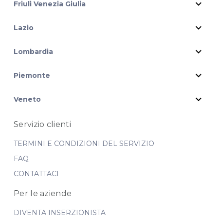
expand_more
Friuli Venezia Giulia
expand_more
Lazio
expand_more
Lombardia
expand_more
Piemonte
expand_more
Veneto
Servizio clienti
TERMINI E CONDIZIONI DEL SERVIZIO
FAQ
CONTATTACI
Per le aziende
DIVENTA INSERZIONISTA