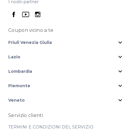
I nostri partner
seguici su facebook
seguici su youtube
seguici su instagram
Coupon vicino
a te
expand_more
Friuli Venezia Giulia
expand_more
Lazio
expand_more
Lombardia
expand_more
Piemonte
expand_more
Veneto
Servizio clienti
TERMINI E CONDIZIONI DEL SERVIZIO