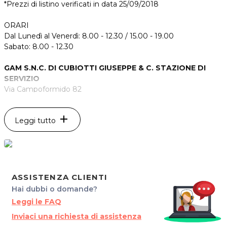
*Prezzi di listino verificati in data 25/09/2018
ORARI
Dal Lunedì al Venerdì: 8.00 - 12.30 / 15.00 - 19.00
Sabato: 8.00 - 12.30
GAM S.N.C. DI CUBIOTTI GIUSEPPE & C. STAZIONE DI
SERVIZIO
Via Campoformido 82
33037 Pasian di Prato
Tel. 0432691249
add
Leggi tutto
P.IVA 02775430305
Per ulteriori informazioni sull'offerta o sulle modalità di
acquisto scrivi a
posta@espevia.it
.
ASSISTENZA CLIENTI
Hai dubbi o domande?
Leggi le FAQ
Inviaci una richiesta di assistenza