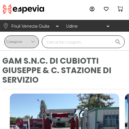
account_circle
favorite_border
location_on
search
GAM S.N.C. DI CUBIOTTI
GIUSEPPE & C. STAZIONE DI
SERVIZIO