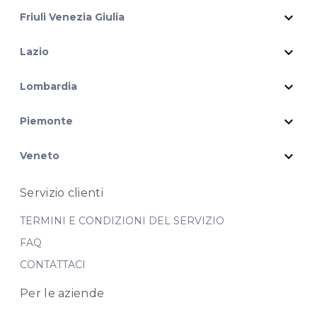
expand_more
Friuli Venezia Giulia
expand_more
Lazio
expand_more
Lombardia
expand_more
Piemonte
expand_more
Veneto
Servizio clienti
TERMINI E CONDIZIONI DEL SERVIZIO
FAQ
CONTATTACI
Per le aziende