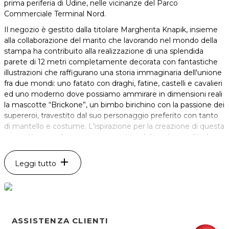
prima periferia di Udine, nelle vicinanze del Parco
Commerciale Terminal Nord.
Il negozio è gestito dalla titolare Margherita Knapik, insieme
alla collaborazione del marito che lavorando nel mondo della
stampa ha contribuito alla realizzazione di una splendida
parete di 12 metri completamente decorata con fantastiche
illustrazioni che raffigurano una storia immaginaria dell'unione
fra due mondi: uno fatato con draghi, fatine, castelli e cavalieri
ed uno moderno dove possiamo ammirare in dimensioni reali
la mascotte “Brickone”, un bimbo birichino con la passione dei
supereroi, travestito dal suo personaggio preferito con tanto
di mantello e costume. L'ispirazione per la creazione di questa
mascotte e per la successiva apertura del punto vendita è
derivata in seguito alle passioni del figlio della titolare, che
contribuisce senza alcun dubbio a testare in prima persona gli
add
Leggi tutto
ottimi prodotti proposti. Gli articoli che potrete trovare da
Brickone sono tutti giocattoli e articoli per la prima infanzia di
produzione prevalentemente europea e che rispettano a
pieno le severe norme di sicurezza e qualità. Inoltre è
possibile imbattersi in prodotti che a noi adulti ricordano i
ASSISTENZA CLIENTI
giochi di una volta, semplici, duraturi, come la semplice