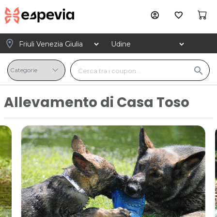
account_circle
favorite_border
location_on
search
Allevamento di Casa Toso