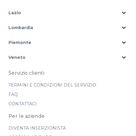
P.IVA02535850305
expand_more
Lazio
expand_more
Lombardia
expand_more
Piemonte
expand_more
Veneto
Servizio clienti
TERMINI E CONDIZIONI DEL SERVIZIO
FAQ
CONTATTACI
Per le aziende
DIVENTA INSERZIONISTA