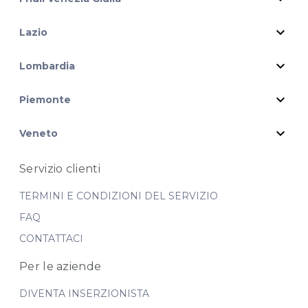
expand_more
Lazio
expand_more
Lombardia
expand_more
Piemonte
expand_more
Veneto
Servizio clienti
TERMINI E CONDIZIONI DEL SERVIZIO
FAQ
CONTATTACI
Per le aziende
DIVENTA INSERZIONISTA