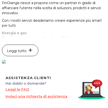
FinOrange riesce a proporsi come un partner in grado di
affiancare l'utente nella scelta di soluzioni, prodotti e servizi
innovativi.
Con i nostri servizi desideriamo creare esperienze più smart
per tutti.
Energia e gas
Rivediamo i vostri contratti e li riqualifichiamo con un prezzo
medio annuo più basso, con più qualità e più servizi.
Riqualificazione energetica
add
Leggi tutto
Riqualificazione energetiche del 110% per la tua azienda e per
la tua casa.
Internet e telecomunicazione
Sei amante delle alte prestazioni? Con Fastweb possiamo
soddisfare ogni tua esigenza!
ASSISTENZA CLIENTI
P.IVA 01208030328
Hai dubbi o domande?
Sede di Monfalcone
Leggi le FAQ
Via Giuseppe Garibaldi, 73
Inviaci una richiesta di assistenza
34074 Monfalcone (GO)
Dal Lun. al Ven. 9:00 - 12:30