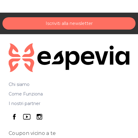
Maggiori informazioni su:
Alessandraagosto.it
.
Aumenta la consepevolezza di te stesso e delle tue capacità
per raggiungere i tupi obiettivi e realizzare i tuoi progetti con
Iscriviti alla newsletter
l'aiuto di ALESSANDRA!
*Prezzi di listino verificati in data 09/06/2017.
ALESSANDRA AGOSTO - Counselor e Trainer
Via del Bosco 12
34131 Trieste
Tel. 3207934330
P.IVA 01006230328
Chi siamo
Per ulteriori informazioni sull'offerta o sulle modalità di
Come Funziona
acquisto scrivi a
posta@espevia.it
.
I nostri partner
seguici su facebook
seguici su youtube
seguici su instagram
Coupon vicino
a te