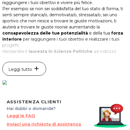
raggiungere i tuoi obiettivi e vivere più felice.
Per esempio se non sei soddisfatta del tuo stato di forma, ti
senti sempre stanca/o, demotivata/o, stressata/o, sei uno
sportivo che non riesce a trovare le giuste motivazioni, ti
aiuterà a trovare le giuste risorse aumentando la
consapevolezza delle tue potenzialità
e della tua
forza
interiore
per raggiungere i tuoi obiettivi e realizzare i tuoi
progetti.
Alessandra è
laureata in Scienze Politiche
ad indirizzo
Economico e ha frequentato un
Master in Marketing
, dove
si è innamorata della
Comunicazione Assertiva
. Ha così
add
Leggi tutto
approfondito lo studio di tematiche classiche della
crescita
personale
come la
Comunicazione Efficace
, la
PNL
,
l’
Intelligenza Emotiva
, l’
Analisi Transazionale
e la
Comunicazione Non Verbale
, partecipando a corsi e master
quali
Gestione del Tempo
,
Leadership
,
Lavoro di Gruppo
,
Gestione dello Stress
,
Gestione delle Emozioni
. Ha il
ASSISTENZA CLIENTI
diploma di Practitioner di 1° Livello, ha partecipato all’UPW di
Hai dubbi o domande?
Anthony Robbins e dal 2006 al 2009 ha frequentato la
Leggi le FAQ
Scuola di Process Counseling
(SPC) di Trieste.
Inviaci una richiesta di assistenza