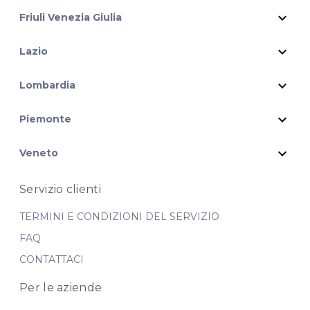
expand_more
Friuli Venezia Giulia
expand_more
Lazio
expand_more
Lombardia
expand_more
Piemonte
expand_more
Veneto
Servizio clienti
TERMINI E CONDIZIONI DEL SERVIZIO
FAQ
CONTATTACI
Per le aziende