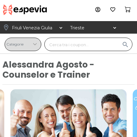
account_circle
favorite_border
location_on
search
Alessandra Agosto -
Counselor e Trainer