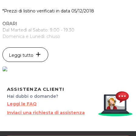
*Prezzi di listino verificati in data 05/12/2018
ORARI
Dal Martedì al Sabato: 9.00 - 19.30
Domenica e Lunedì: chiuso
ESTETICA DESIREE
add
Leggi tutto
Via Abruzzi, 2
31015 Conegliano
Tel. 3471815224
P.IVA 04538880263
Per ulteriori informazioni sull'offerta o sulle modalità di
ASSISTENZA CLIENTI
acquisto scrivi a
posta@espevia.it
.
Hai dubbi o domande?
Leggi le FAQ
Inviaci una richiesta di assistenza