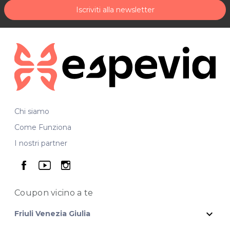
Iscriviti alla newsletter
Chi siamo
Come Funziona
I nostri partner
seguici su facebook
seguici su youtube
seguici su instagram
Coupon vicino
a te
expand_more
Friuli Venezia Giulia