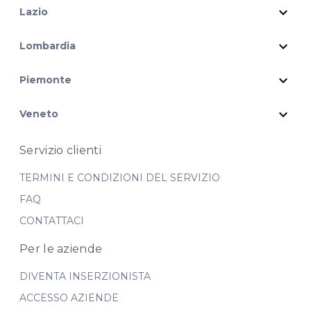
expand_more
Lazio
expand_more
Lombardia
expand_more
Piemonte
expand_more
Veneto
Servizio clienti
TERMINI E CONDIZIONI DEL SERVIZIO
FAQ
CONTATTACI
Per le aziende
DIVENTA INSERZIONISTA
ACCESSO AZIENDE