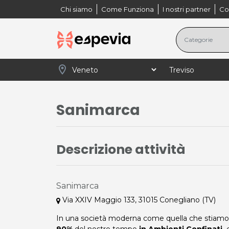
Chi siamo
Come Funziona
I nostri partner
Co
location_on
navigate_next
navigate_next
navigate_next
Home
Veneto
Treviso
Casa e servizi (Tr
Sanimarca
Descrizione attività
Sanimarca
Via XXIV Maggio 133, 31015 Conegliano (TV)
In una società moderna come quella che stiamo