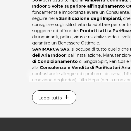
90%
del nostro tempo
in Ambienti Confinati,
c
Indoor 5 volte superiore all’inquinamento 
fondamentale importanza avere un Consulente, 
seguire nella
Sanificazione degli Impianti
, ch
consigliare sugli stili di vita da adottare per con
suggerire ed offrire dei
Prodotti atti a Purificar
da inquinanti, pollini, virus e ristabilizzando il live
garantire un Benessere Ottimale.
SANIMARCA SAS
, si occupa di tutto quello che 
dell’Aria Indoor
: dall’Installazione, Manutenzio
di Condizionamento
di Singoli Split, Fan Coil 
alla
Consulenza e Vendita di Purificatori Aria
contrastare le allergie ed i problemi di asma), Filtr
rimozione degli odori), Filtri Hepa (per la rimozio
Ionizzazione dell’Aria (per un Benessere ottimale
add
Leggi tutto
Sanimarca: aria sana per il tuo benessere!
Per maggiori info visita il sito:
https://sanimarca.
*Prezzi di listino verificati in data 29/03/2018