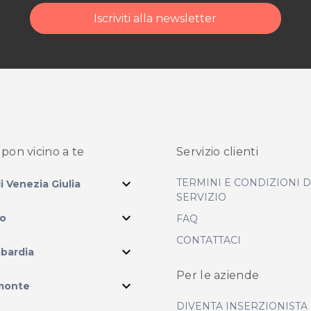
Iscriviti alla newsletter
pon vicino
a te
Servizio clienti
ità di acquisto scrivi
expand_more
TERMINI E CONDIZIONI 
li Venezia Giulia
SERVIZIO
expand_more
io
FAQ
CONTATTACI
expand_more
bardia
Per le aziende
ram
expand_more
monte
DIVENTA INSERZIONISTA