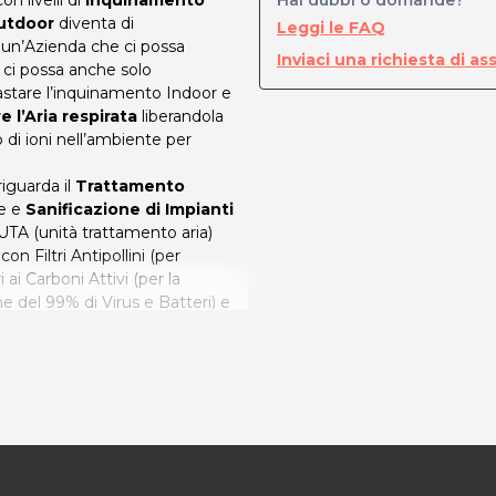
on livelli di
inquinamento
Hai dubbi o domande?
Outdoor
diventa di
Leggi le FAQ
un’Azienda che ci possa
Inviaci una richiesta di as
e ci possa anche solo
trastare l’inquinamento Indoor e
e l’Aria respirata
liberandola
llo di ioni nell’ambiente per
riguarda il
Trattamento
ne e
Sanificazione di Impianti
e UTA (unità trattamento aria)
con Filtri Antipollini (per
i ai Carboni Attivi (per la
ne del 99% di Virus e Batteri) e
).
com/