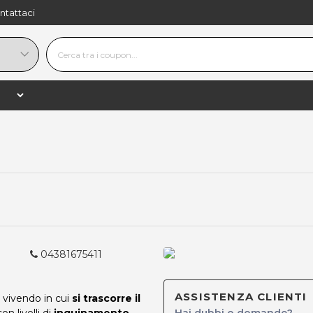
ntattaci
navigate_next
eviso)
Sanimarca
04381675411
ASSISTENZA CLIENTI
 vivendo in cui
si trascorre il