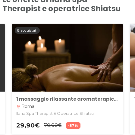
Therapist e operatrice Shiatsu
8 acquistati
1 massaggio rilassante aromaterapico da 50 o 60 minuti presso Ilaria Spa Therapist e operatrice Shiatsu
Roma
location_on
l
Ilaria Spa Therapist E Operatrice Shiatsu
29,90€
70,00€
-57%