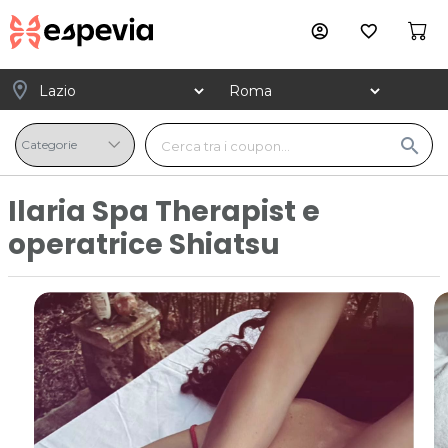
account_circle
favorite_border
location_on
search
Ilaria Spa Therapist e
operatrice Shiatsu