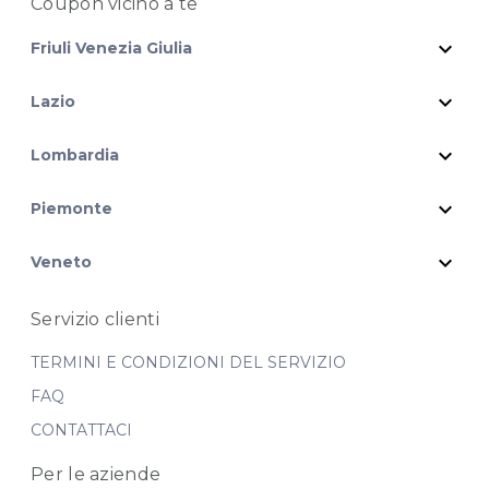
Coupon vicino
a te
expand_more
Friuli Venezia Giulia
expand_more
Lazio
expand_more
Lombardia
expand_more
Piemonte
expand_more
Veneto
Servizio clienti
TERMINI E CONDIZIONI DEL SERVIZIO
FAQ
CONTATTACI
Per le aziende