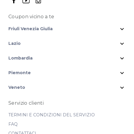
seguici su facebook
seguici su youtube
seguici su instagram
Coupon vicino
a te
expand_more
Friuli Venezia Giulia
expand_more
Lazio
expand_more
Lombardia
expand_more
Piemonte
expand_more
Veneto
Servizio clienti
TERMINI E CONDIZIONI DEL SERVIZIO
FAQ
CONTATTACI