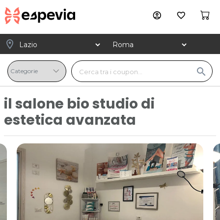
account_circle
favorite_border
location_on
search
il salone bio studio di
estetica avanzata