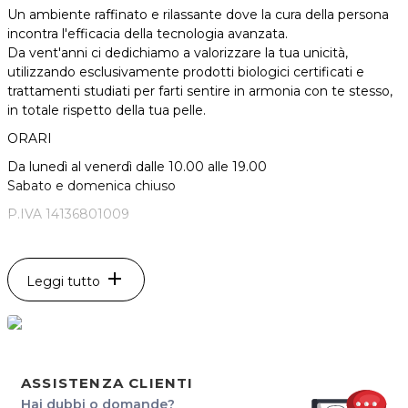
Un ambiente raffinato e rilassante dove la cura della persona
incontra l'efficacia della tecnologia avanzata.
Da vent'anni ci dedichiamo a valorizzare la tua unicità,
utilizzando esclusivamente
prodotti biologici certificati
e
trattamenti studiati per farti sentire in armonia con te stesso,
in totale rispetto della tua pelle.
ORARI
Da lunedì al venerdì dalle 10.00 alle 19.00
Sabato e domenica chiuso
P.IVA
14136801009
Per ulteriori informazioni sull'offerta o sulle modalità di
acquisto scrivi a posta@sharinapp.com.
add
Leggi tutto
ASSISTENZA CLIENTI
Hai dubbi o domande?