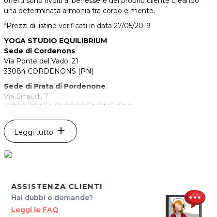
offerti sono rivolti al benessere del proprio cliente creando
una determinata armonia tra corpo e mente.
*Prezzi di listino verificati in data 27/05/2019
YOGA STUDIO EQUILIBRIUM
Sede di Cordenons
Via Ponte del Vado, 21
33084 CORDENONS (PN)
Sede di Prata di Pordenone
Via Einaudi, 7
33080 PRATA DI PORDENONE (PN)
Cel. 3391193972
add
P.IVA 01708350937
Leggi tutto
Per ulteriori informazioni sull'offerta o sulle modalità di
acquisto scrivi a
posta@espevia.it
.
ASSISTENZA CLIENTI
Hai dubbi o domande?
Leggi le FAQ