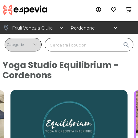
account_circle
favorite_border
location_on
search
Yoga Studio Equilibrium -
Cordenons