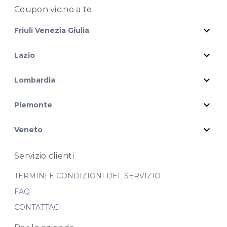
Coupon vicino
a te
expand_more
Friuli Venezia Giulia
expand_more
Lazio
expand_more
Lombardia
expand_more
Piemonte
expand_more
Veneto
Servizio clienti
TERMINI E CONDIZIONI DEL SERVIZIO
FAQ
CONTATTACI