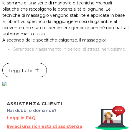
la somma di una serie di manovre e tecniche manuali
olistiche che raccolgono le potenzialità di ognuna. Le
tecniche di massaggio vengono stabilite e applicate in base
all'obiettivo specifico da raggiungere così da garantire al
ricevente uno stato di benessere generale perché non tratta il
sintomo ma la causa.
A secondo delle specifiche esigenze, il massaggio:
Garantisce rilassamento in periodi di stress, nervosismo,
irritabilità, ansia
Riduce il dolore e accelerare la guarigione In caso di
contratture, tensione muscolare, rigidità
add
Leggi tutto
Migliora la mobilità e l'elasticità delle articolazioni,
perfezionando la postura
Ottimizza la circolazione linfatica e aumenta la
microcircolazione (molto importante in caso di persone
allettate)
ASSISTENZA CLIENTI
A livello viscerale aumenta la sua funzionalità e favorisce
Hai dubbi o domande?
l'assorbimento dei nutrienti
A livello respiratorio aumenta l'ossigenazione polmonare
Leggi le FAQ
A livello psicofisico fornisce una grande sensazione di
Inviaci una richiesta di assistenza
benessere, migliorando le prestazioni intellettuali