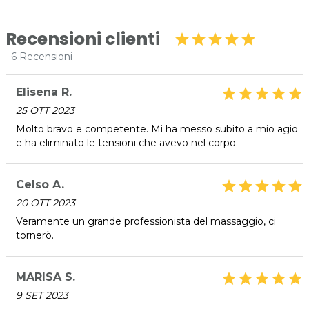
(memoria, concentrazione e riflessi primitivi).
Recensioni clienti
star
star
star
star
star
Olistic, è dedicato a chi vuole ripristinare e mantenere nel
6 Recensioni
tempo il proprio benessere fisico e mentale, perché,
“Prevenire è meglio che curare”.
Elisena R.
star
star
star
star
star
* Prezzi di listino verificati in data 15/03/2023
25 OTT 2023
ORARI
Molto bravo e competente. Mi ha messo subito a mio agio
Lunedì, Mercoledì e Venerdì: 09:00 – 13:00
e ha eliminato le tensioni che avevo nel corpo.
Su appuntamento
OLISTIC
Celso A.
star
star
star
star
star
Via 24 Maggio, 4
33083 Chions (PN)
20 OTT 2023
Tel. 329 0042621
Veramente un grande professionista del massaggio, ci
P.IVA 01935940930
tornerò.
Per ulteriori informazioni sull'offerta o sulle modalità di
acquisto scrivi a
posta@espevia.it
.
MARISA S.
star
star
star
star
star
9 SET 2023