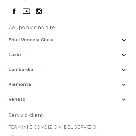
seguici su facebook
seguici su youtube
seguici su instagram
Coupon vicino
a te
expand_more
Friuli Venezia Giulia
expand_more
Lazio
expand_more
Lombardia
expand_more
Piemonte
expand_more
Veneto
Servizio clienti
TERMINI E CONDIZIONI DEL SERVIZIO