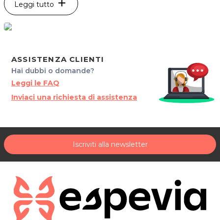
add
Leggi tutto
Via Boscat 7/d Corva
33080 AZZANO DECIMO (PN)
P.IVA 01480740933
Tel. 0434360126
ASSISTENZA CLIENTI
Per ulteriori informazioni sull'offerta o sulle modalità di
Hai dubbi o domande?
acquisto scrivi a
posta@espevia.it
Leggi le FAQ
Inviaci una richiesta di assistenza
Iscriviti alla newsletter