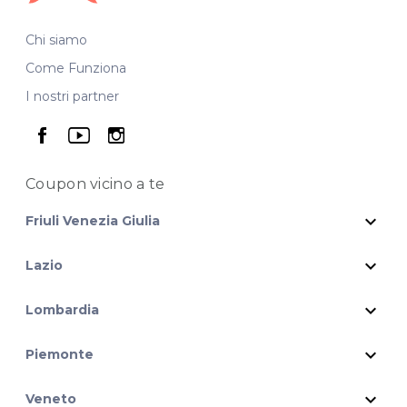
Chi siamo
Come Funziona
I nostri partner
seguici su facebook
seguici su youtube
seguici su instagram
Coupon vicino
a te
expand_more
Friuli Venezia Giulia
expand_more
Lazio
expand_more
Lombardia
expand_more
Piemonte
expand_more
Veneto