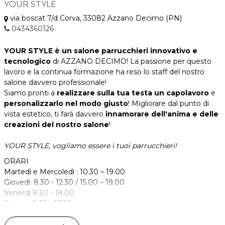
YOUR STYLE
via boscat 7/d Corva, 33082 Azzano Decimo (PN)
0434360126
YOUR STYLE è un salone parrucchieri innovativo e
tecnologico
di AZZANO DECIMO! La passione per questo
lavoro e la continua formazione ha reso lo staff del nostro
salone davvero professionale!
Siamo pronti a
realizzare sulla tua testa un capolavoro
e
personalizzarlo nel modo giusto
! Migliorare dal punto di
vista estetico, ti farà davvero
innamorare dell'anima e delle
creazioni del nostro salone
!
YOUR STYLE, vogliamo essere i tuoi parrucchieri!
ORARI
Martedì e Mercoledì : 10.30 – 19.00
Giovedì: 8.30 - 12.30 / 15.00 – 19.00
Venerdì 8.30 - 18.00
Sabato: 8.30 - 17.30
YOUR STYLE - Parrucchieri ed Estetica