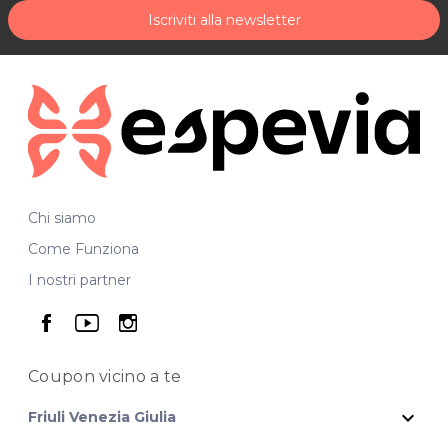
Iscriviti alla newsletter
Chi siamo
Come Funziona
I nostri partner
seguici su facebook
seguici su youtube
seguici su instagram
Coupon vicino
a te
expand_more
Friuli Venezia Giulia