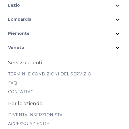
expand_more
Lazio
expand_more
Lombardia
expand_more
Piemonte
expand_more
Veneto
Servizio clienti
TERMINI E CONDIZIONI DEL SERVIZIO
FAQ
CONTATTACI
Per le aziende
DIVENTA INSERZIONISTA
ACCESSO AZIENDE