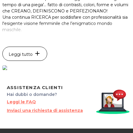
tempo di una piega'… fatto di contrasti, colori, forme e volumi
che CREANO, DEFINISCONO e PERFEZIONANO!
Una continua RICERCA per soddisfare con professionalità sia
l'esigente visione femminile che l’enigmatico mondo
maschile.
ORARI:
MART. MERC.GIOV.
add
Leggi tutto
Mattina 9.00 - 12.00
Pomeriggio 14.30 - 19.30
VEN. 13.00 - 21.00
SAB. 9.00 - 18.00
SFUMATURE
ASSISTENZA CLIENTI
di Pellarin Tamara
Hai dubbi o domande?
Via Erasmo, 13
Leggi le FAQ
33098 Valvasone (PN)
Inviaci una richiesta di assistenza
P.IVA.01482650932
Tel.0434899454
Per ulteriori informazioni sull'offerta o sulle modalità di
acquisto scrivi a
posta@espevia.it