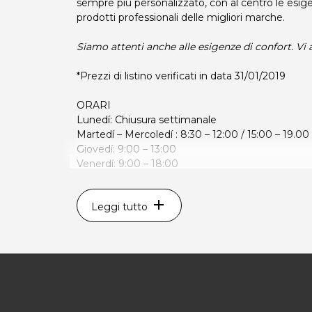
sempre più personalizzato, con al centro le esige
prodotti professionali delle migliori marche.
Siamo attenti anche alle esigenze di confort. Vi
*Prezzi di listino verificati in data 31/01/2019
ORARI
Lunedí: Chiusura settimanale
Martedí – Mercoledí : 8:30 – 12:00 / 15:00 – 19.00
Giovedí: 9:00 – 13:00
Venerdí: 9:00 – 18:00
Sabato: 9:00 – 17:00
add
Leggi tutto
INA' STYLE PARRUCCHIERI MEZINI INA
Via Viezzi 13
33032 Azzano Decimo (PN)
Tel. 3938880975
P.IVA 01818820936
Per ulteriori informazioni sull'offerta o sulle modal
a
posta@espevia.it
.