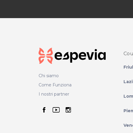
Cou
Friu
Chi siamo
Laz
Come Funziona
I nostri partner
Lom
seguici su facebook
seguici su youtube
seguici su instag
Pie
Ven