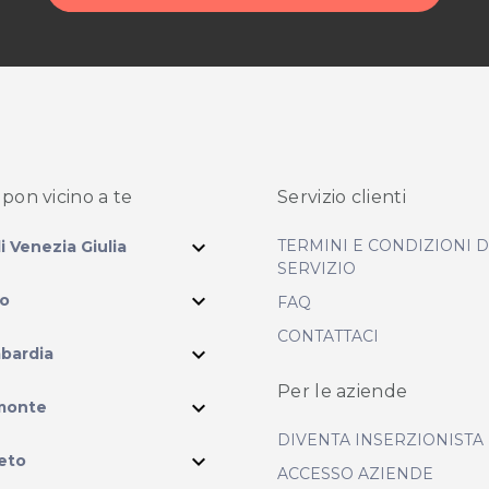
pon vicino
a te
Servizio clienti
expand_more
TERMINI E CONDIZIONI 
li Venezia Giulia
SERVIZIO
expand_more
io
FAQ
CONTATTACI
expand_more
bardia
Per le aziende
ram
expand_more
monte
DIVENTA INSERZIONISTA
expand_more
eto
ACCESSO AZIENDE