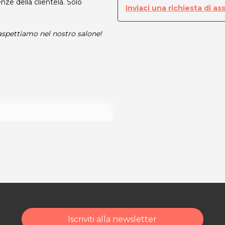
nze della clientela. Solo
Inviaci una richiesta di as
 aspettiamo nel nostro salone!
ità di acquisto scrivi
Iscriviti alla newsletter