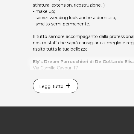
stiratura, extension, ricostruzione...)
- make up;
- servizi wedding look anche a domicilio;
- smalto semi-permanente.
Il tutto sempre accompaganto dalla professional
nostro staff che saprà consigliarti al meglio e re
risalto tutta la tua bellezza!
Ely's Dream Parrucchieri di
De Gottardo Elis
Via Camillo Cavour, 17
Fontanafredda (PN)
Tel. 0434998892
add
Leggi tutto
P.IVA 01675600934
Per ulteriori informazioni sull'offerta o sulle modal
posta@espevia.it