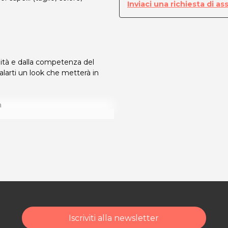
Inviaci una richiesta di as
ità e dalla competenza del
galarti un look che metterà in
a
ità di acquisto scrivi a
Iscriviti alla newsletter