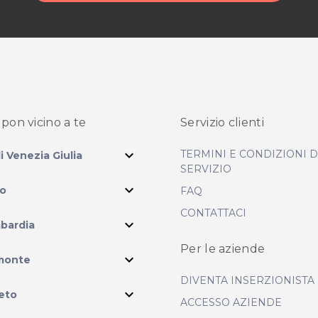
pon vicino
a te
Servizio clienti
expand_more
TERMINI E CONDIZIONI 
li Venezia Giulia
SERVIZIO
expand_more
io
FAQ
CONTATTACI
expand_more
bardia
Per le aziende
ram
expand_more
monte
DIVENTA INSERZIONISTA
expand_more
eto
ACCESSO AZIENDE