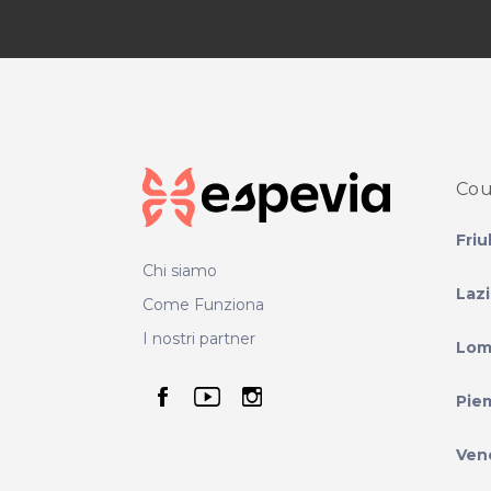
Cou
Friu
Chi siamo
Laz
Come Funziona
I nostri partner
Lom
seguici su facebook
seguici su youtube
seguici su instag
Pie
Ven