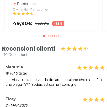
Pordenone
location_on
l
Divine Hair Parrucchieri
star
star
star
star
star_half
49,90€
73,00€
-32%
Recensioni clienti
star
star
star
star
star_half
10 Recensioni
Manuela .
star
star
star
star
star
19 MAG 2026
La mia valutazione va alla titolare del salone che mi ha fatto
una piega ????! Soddisfattissima - consiglio
Flory .
star
star
star
star
24 MAR 2026