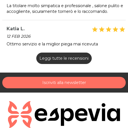
La titolare molto simpatica e professionale , salone pulito e
accogliente, sicuramente tornerò e lo raccomando.
Katia L.
star
star
star
star
star
12 FEB 2026
Ottimo servizio e la miglior piega mai ricevuta
Leggi tutte le recensioni
Iscriviti alla newsletter