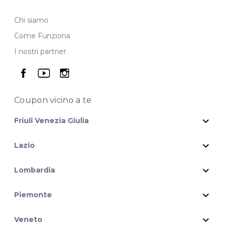
Chi siamo
Come Funziona
I nostri partner
seguici su facebook
seguici su youtube
seguici su instagram
Coupon vicino
a te
expand_more
Friuli Venezia Giulia
expand_more
Lazio
expand_more
Lombardia
expand_more
Piemonte
expand_more
Veneto