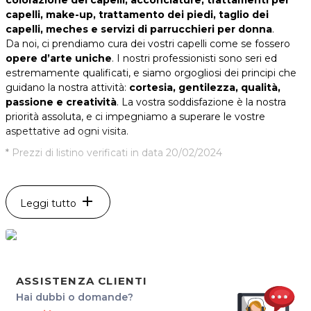
capelli, make-up, trattamento dei piedi, taglio dei
capelli, meches e servizi di parrucchieri per donna
.
Da noi, ci prendiamo cura dei vostri capelli come se fossero
opere d’arte uniche
. I nostri professionisti sono seri ed
estremamente qualificati, e siamo orgogliosi dei principi che
guidano la nostra attività:
cortesia, gentilezza, qualità,
passione e creatività
. La vostra soddisfazione è la nostra
priorità assoluta, e ci impegniamo a superare le vostre
aspettative ad ogni visita.
* Prezzi di listino verificati in data 20/02/2024
ORARI
Dal Lunedì al Sabato: 09.00 – 17.00
add
Leggi tutto
DIVINE HAIR PARRUCCHIERI
Via Rotate, 17
33170 Pordenone
Tel. 320 1561688
P.IVA 01940440934
ASSISTENZA CLIENTI
Per ulteriori informazioni sull'offerta o sulle modalità di
Hai dubbi o domande?
acquisto scrivi a
posta@espevia.it
.