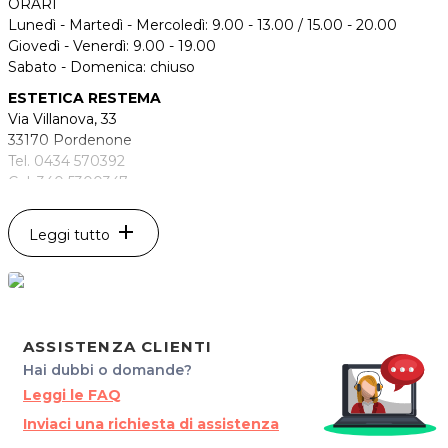
ORARI
Lunedì - Martedì - Mercoledì: 9.00 - 13.00 / 15.00 - 20.00
Giovedì - Venerdì: 9.00 - 19.00
Sabato - Domenica: chiuso
ESTETICA RESTEMA
Via Villanova, 33
33170 Pordenone
Tel. 0434 570392
Cel. 340 5300347
P.IVA 01417470935
add
Per ulteriori informazioni sull'offerta o sulle modalità di
Leggi tutto
acquisto scrivi a
posta@espevia.it
.
ASSISTENZA CLIENTI
Hai dubbi o domande?
Leggi le FAQ
Inviaci una richiesta di assistenza