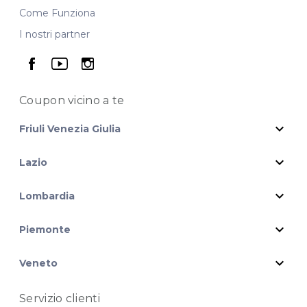
Come Funziona
I nostri partner
seguici su facebook
seguici su youtube
seguici su instagram
Coupon vicino
a te
expand_more
Friuli Venezia Giulia
expand_more
Lazio
expand_more
Lombardia
expand_more
Piemonte
expand_more
Veneto
Servizio clienti