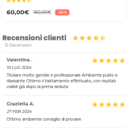
star
star
star
star
star_half
60,00€
160,00€
-63%
Recensioni clienti
star
star
star
star
star_half
15 Recensioni
Valentina .
star
star
star
star
star
10 LUG 2024
Titolare molto gentile e professionale Ambiente pulito e
rilassante Ottimo il trattamento effettuato, con risultati
visibili già dopo la prima seduta
Graziella A.
star
star
star
star
star
27 FEB 2024
Ottimo ambiente consiglio di provare.