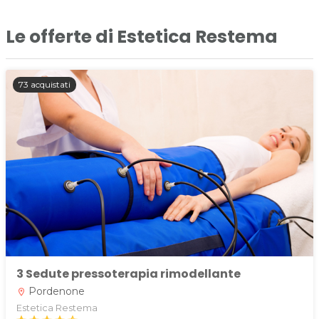
Le offerte di Estetica Restema
73 acquistati
3 Sedute pressoterapia rimodellante
Pordenone
location_on
Estetica Restema