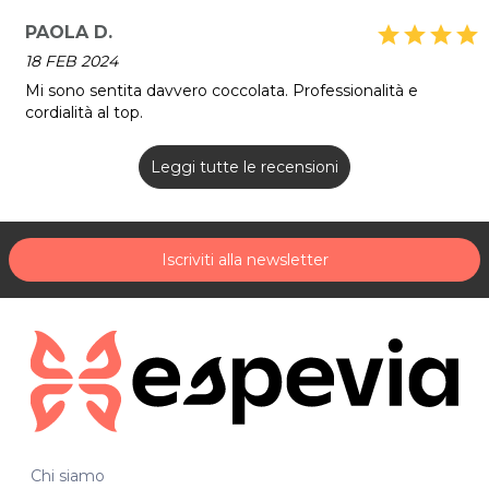
PAOLA D.
star
star
star
star
18 FEB 2024
Mi sono sentita davvero coccolata. Professionalità e
cordialità al top.
Leggi tutte le recensioni
Iscriviti alla newsletter
Chi siamo