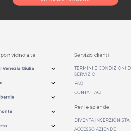
pon vicino
a te
Servizio clienti
expand_more
TERMINI E CONDIZIONI 
li Venezia Giulia
SERVIZIO
expand_more
io
FAQ
CONTATTACI
expand_more
bardia
Per le aziende
ram
expand_more
monte
DIVENTA INSERZIONISTA
expand_more
eto
ACCESSO AZIENDE