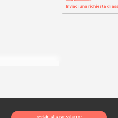
Inviaci una richiesta di as
0
ità di acquisto scrivi
Iscriviti alla newsletter