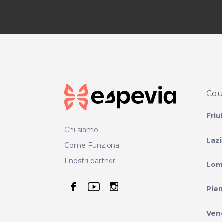
Cou
Friu
Chi siamo
Laz
Come Funziona
I nostri partner
Lom
seguici su facebook
seguici su youtube
seguici su instag
Pie
Ven