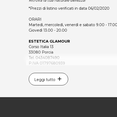
Ritrova la tua naturale bellezza!
*Prezzi di listino verificati in data 06/02/2020
ORARI
Martedì, mercoledì, venerdì e sabato 9.00 - 17.0
Giovedì 13.00 - 20.00
ESTETICA GLAMOUR
Corso Italia 13
33080 Porcia
Tel. 0434087490
P.IVA 01797680939
Per ulteriori informazioni sull'offerta o sulle modal
add
a
posta@espevia.it
Leggi tutto
.