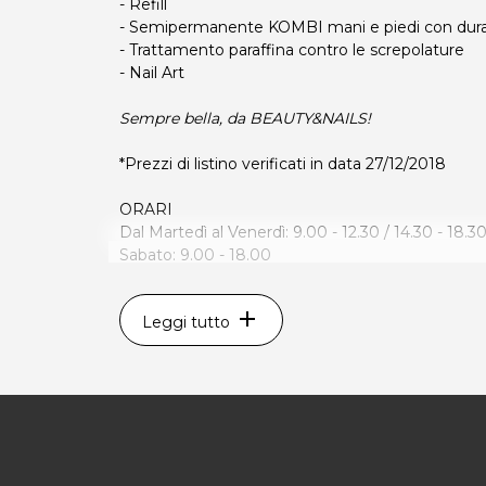
- Refill
- Semipermanente KOMBI mani e piedi con durat
- Trattamento paraffina contro le screpolature
- Nail Art
Sempre bella, da BEAUTY&NAILS
!
*Prezzi di listino verificati in data 27/12/2018
ORARI
Dal Martedì al Venerdì: 9.00 - 12.30 / 14.30 - 18.3
Sabato: 9.00 - 18.00
Lunedì e Domenica chiuso.
add
Leggi tutto
BEAUTY&NAILS
Via Pastrengo 13
33074 Fontanafredda (PN)
Tel. 3473607002
P.IVA 01853240933
Per ulteriori informazioni sull'offerta o sulle modal
a
posta@espevia.it
.