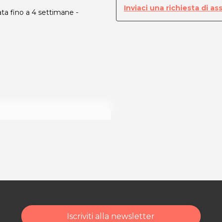
Inviaci una richiesta di as
a fino a 4 settimane -
0
ità di acquisto scrivi
Iscriviti alla newsletter