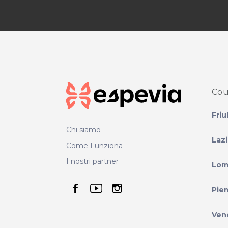
Cou
Friu
Chi siamo
Laz
Come Funziona
I nostri partner
Lom
seguici su facebook
seguici su youtube
seguici su instag
Pie
Ven