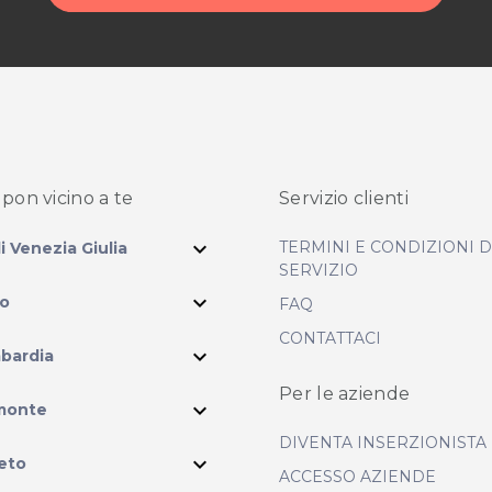
pon vicino
a te
Servizio clienti
expand_more
TERMINI E CONDIZIONI 
li Venezia Giulia
SERVIZIO
expand_more
io
FAQ
CONTATTACI
expand_more
bardia
Per le aziende
ram
expand_more
monte
DIVENTA INSERZIONISTA
expand_more
eto
ACCESSO AZIENDE