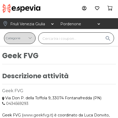
account_circle
favorite_border
location_on
search
Geek FVG
Descrizione attività
Geek FVG
Via Don P. della Toffola 9, 33074 Fontanafredda (PN)
0434569293
Geek FVG
(
www.geekfvg.it
)
è coordinato da Luca Donvito,