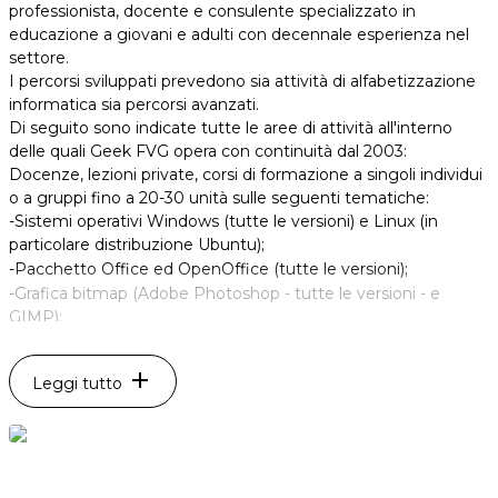
professionista, docente e consulente specializzato in
educazione a giovani e adulti con decennale esperienza nel
settore.
I percorsi sviluppati prevedono sia attività di alfabetizzazione
informatica sia percorsi avanzati.
Di seguito sono indicate tutte le aree di attività all'interno
delle quali Geek FVG opera con continuità dal 2003:
Docenze, lezioni private, corsi di formazione a singoli individui
o a gruppi fino a 20-30 unità sulle seguenti tematiche:
-Sistemi operativi Windows (tutte le versioni) e Linux (in
particolare distribuzione Ubuntu);
-Pacchetto Office ed OpenOffice (tutte le versioni);
-Grafica bitmap (Adobe Photoshop - tutte le versioni - e
GIMP);
-Grafica vettoriale (Adobe Illustrator - tutte le versioni);
-Animazioni vettoriali (Adobe Flash - tutte le versioni);
add
Leggi tutto
-Programmazione PHP/MySQL;
-CMS (con particolare riguardo a Joomla!, Wordpress e
Drupal).
-Realizzazione siti web con possibilità di aggiornamenti in
termini di contenuti effettuati in autonomia dal Cliente;