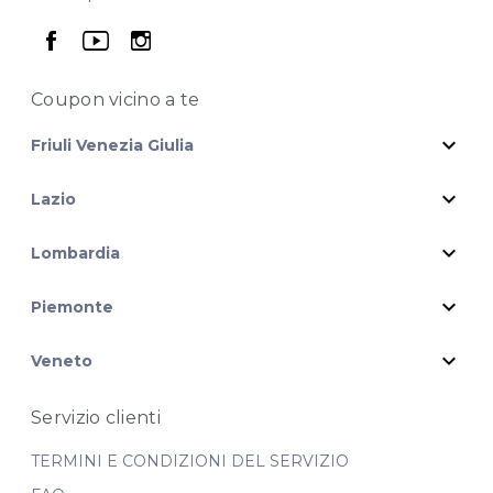
acquisto scrivi a
posta@espevia.it
seguici su facebook
seguici su youtube
seguici su instagram
Coupon vicino
a te
expand_more
Friuli Venezia Giulia
expand_more
Lazio
expand_more
Lombardia
expand_more
Piemonte
expand_more
Veneto
Servizio clienti
TERMINI E CONDIZIONI DEL SERVIZIO