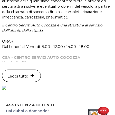
all'interno della quale siano concentrate tutte le attività ed i
servizi atti a risolvere eventuali problemi del veicolo, a partire
dalla chiamata di soccorso fino alla completa riparazione
(meccanica, carrozzeria, pneumatici).
Il Centro Servizi Auto Cocozza è una struttura al servizio
dell’utente della strada.
ORARI
Dal Lunedì al Venerdì: 8.00 - 12.00 / 14.00 - 18.00
CSA - CENTRO SERVIZI AUTO COCOZZA
Via Musile, 30
33170 Pordenone
Tel. 0434545911
add
Leggi tutto
P.IVA 01559590938
Per ulteriori informazioni sull'offerta o sulle modalità di
acquisto scrivi a
posta@espevia.it
.
ASSISTENZA CLIENTI
Hai dubbi o domande?