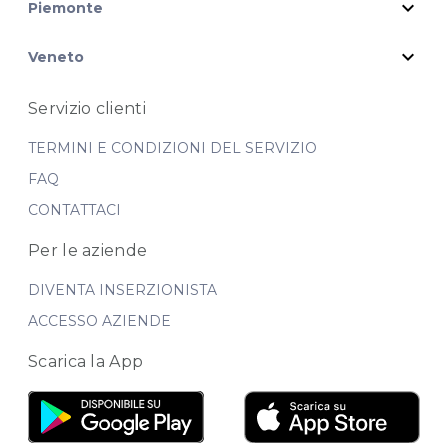
expand_more
Piemonte
expand_more
Veneto
Servizio clienti
TERMINI E CONDIZIONI DEL SERVIZIO
FAQ
CONTATTACI
Per le aziende
DIVENTA INSERZIONISTA
ACCESSO AZIENDE
Scarica la App