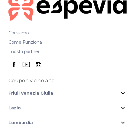
Chi siamo
Come Funziona
I nostri partner
seguici su facebook
seguici su youtube
seguici su instagram
Coupon vicino
a te
expand_more
Friuli Venezia Giulia
expand_more
Lazio
expand_more
Lombardia