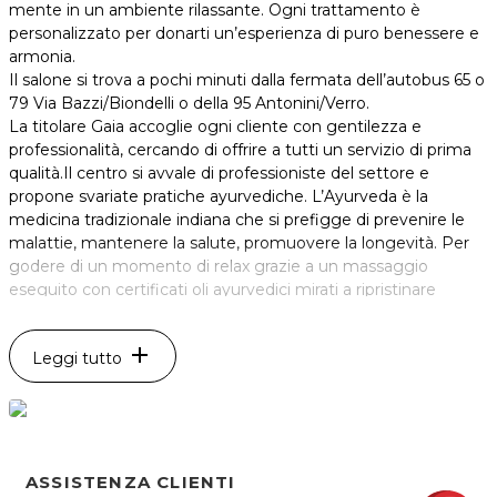
mente in un ambiente rilassante. Ogni trattamento è
personalizzato per donarti un’esperienza di puro benessere e
armonia.
Il salone si trova a pochi minuti dalla fermata dell’autobus 65 o
79 Via Bazzi/Biondelli o della 95 Antonini/Verro.
La titolare Gaia accoglie ogni cliente con gentilezza e
professionalità, cercando di offrire a tutti un servizio di prima
qualità.Il centro si avvale di professioniste del settore e
propone svariate pratiche ayurvediche. L’Ayurveda è la
medicina tradizionale indiana che si prefigge di prevenire le
malattie, mantenere la salute, promuovere la longevità. Per
godere di un momento di relax grazie a un massaggio
eseguito con certificati oli ayurvedici mirati a ripristinare
l'equilibrio.
add
Leggi tutto
ASSISTENZA CLIENTI