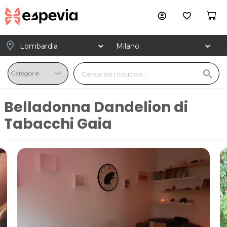
account_circle
favorite_border
location_on
search
Belladonna Dandelion di
Tabacchi Gaia