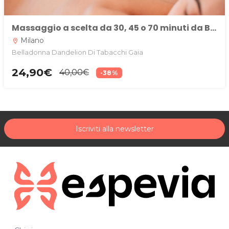
Massaggio a scelta da 30, 45 o 70 minuti da Belladonna Dandelion, Milano
Milano
location_on
Belladonna Dandelion Di Tabacchi Gaia
24,90€
40,00€
-38%
Iscriviti alla newsletter