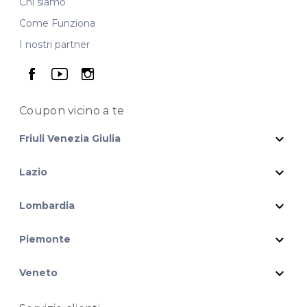
Chi siamo
Come Funziona
I nostri partner
seguici su facebook
seguici su youtube
seguici su instagram
Coupon vicino
a te
expand_more
Friuli Venezia Giulia
expand_more
Lazio
expand_more
Lombardia
expand_more
Piemonte
expand_more
Veneto