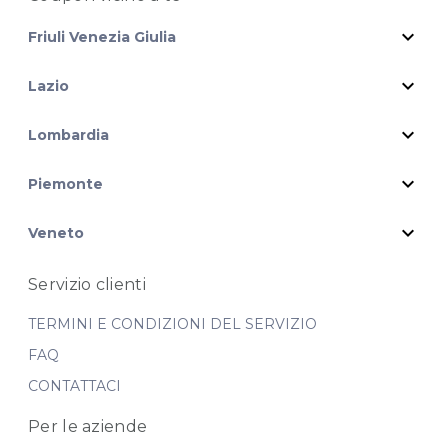
expand_more
Friuli Venezia Giulia
expand_more
Lazio
expand_more
Lombardia
expand_more
Piemonte
expand_more
Veneto
Servizio clienti
TERMINI E CONDIZIONI DEL SERVIZIO
FAQ
CONTATTACI
Per le aziende