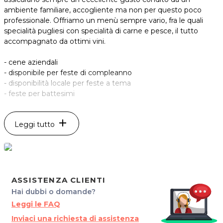
ambiente familiare, accogliente ma non per questo poco
professionale. Offriamo un menù sempre vario, fra le quali
specialità pugliesi con specialità di carne e pesce, il tutto
accompagnato da ottimi vini.
- cene aziendali
- disponibile per feste di compleanno
- disponibilità locale per feste a tema
- feste per battesimi
- menu per comunioni
- pizze da asporto
add
Leggi tutto
- servizio bar
- carni nazionali
- pesce fresco
- specialità pugliesi
- vini italiani tipici
Vi attende tutti per farvi assaporare e gustare tutte le sue
ASSISTENZA CLIENTI
specialità e ,dandovi il benvenuto nel suo sito internet, si
Hai dubbi o domande?
attrezza per accogliervi con estrema cordialità e simpatia.
Leggi le FAQ
Inviaci una richiesta di assistenza
Per saperne di più visita il nostro sito: