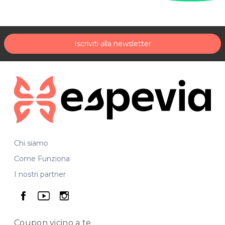
www.antichisaporidipuglia.com
ANTICHI SAPORI DI PUGLIA
Via C. Cosulich 97à
Iscriviti alla newsletter
34074 Monfalcone (GO)
Tel. 0481 653773
Per ulteriori informazioni sull'offerta o sulle modalità di
acquisto scrivi a
posta@espevia.it
Chi siamo
Come Funziona
I nostri partner
seguici su facebook
seguici su youtube
seguici su instagram
Coupon vicino
a te