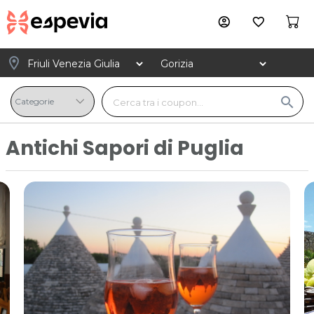
account_circle
favorite_border
location_on
search
Antichi Sapori di Puglia