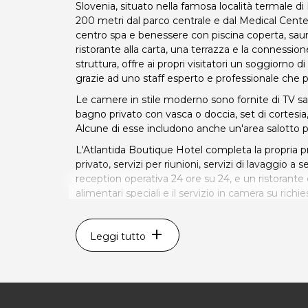
Slovenia, situato nella famosa località termale d
200 metri dal parco centrale e dal Medical Cent
centro spa e benessere con piscina coperta, sau
ristorante alla carta, una terrazza e la connessione
struttura, offre ai propri visitatori un soggiorno d
grazie ad uno staff esperto e professionale che pa
Le camere in stile moderno sono fornite di TV sat
bagno privato con vasca o doccia, set di cortesia
Alcune di esse includono anche un'area salotto per
L'Atlantida Boutique Hotel completa la propria 
privato, servizi per riunioni, servizi di lavaggio a 
reception operativa 24 ore su 24, e un ristorant
alimentari speciali e il servizio in camera su richie
biciclette e numerose attività a contatto con a nat
ciclismo rese possibili grazie alla propria posizio
add
coppia.
Leggi tutto
Un ottimo rifugio per i momenti in cui si ha biso
*Prezzi di listino verificati in data 26/07/2019
ATLANTIDA BOUTIQUE HOTEL