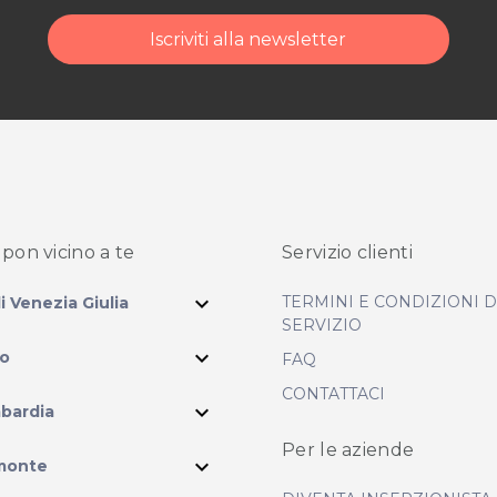
Iscriviti alla newsletter
ità di acquisto scrivi
pon vicino
a te
Servizio clienti
expand_more
TERMINI E CONDIZIONI 
li Venezia Giulia
SERVIZIO
expand_more
io
FAQ
CONTATTACI
expand_more
bardia
Per le aziende
ram
expand_more
monte