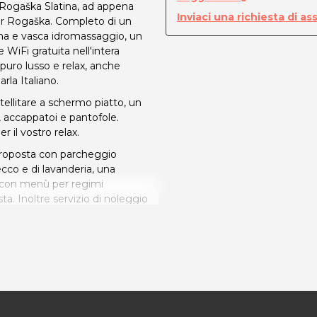
i Rogaška Slatina, ad appena
Inviaci una richiesta di as
er Rogaška. Completo di un
na e vasca idromassaggio, un
 WiFi gratuita nell'intera
i puro lusso e relax, anche
rla Italiano.
ellitare a schermo piatto, un
, accappatoi e pantofole.
 il vostro relax.
proposta con parcheggio
secco e di lavanderia, una
e con menù per regimi
sta. Inoltre servizio di noleggio
ura, quali l'equitazione e il
ne. Ottimo per soggiorni di
gno di pace e relax!