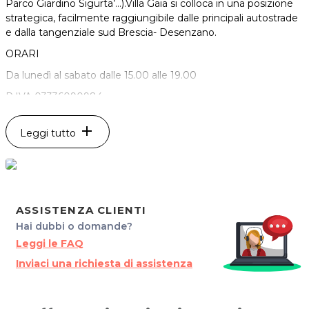
Parco Giardino Sigurta’…).Villa Gaia si colloca in una posizione
strategica, facilmente raggiungibile dalle principali autostrade
e dalla tangenziale sud Brescia- Desenzano.
ORARI
Da lunedì al sabato dalle 15.00 alle 19.00
P.IVA 03336090984
Per ulteriori informazioni sull'offerta o sulle modalità di
add
acquisto scrivi a posta@sharinapp.com.
Leggi tutto
ASSISTENZA CLIENTI
Hai dubbi o domande?
Leggi le FAQ
Inviaci una richiesta di assistenza