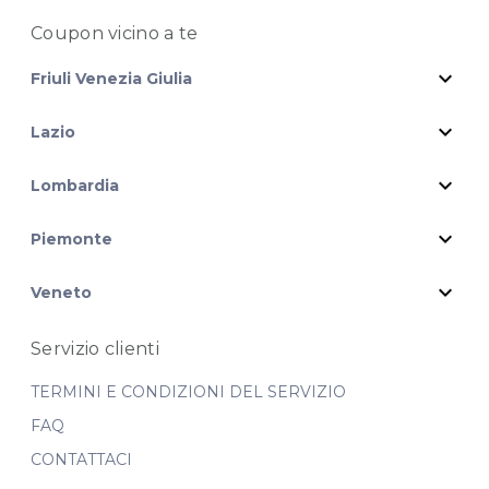
Coupon vicino
a te
expand_more
Friuli Venezia Giulia
expand_more
Lazio
expand_more
Lombardia
expand_more
Piemonte
expand_more
Veneto
Servizio clienti
TERMINI E CONDIZIONI DEL SERVIZIO
FAQ
CONTATTACI