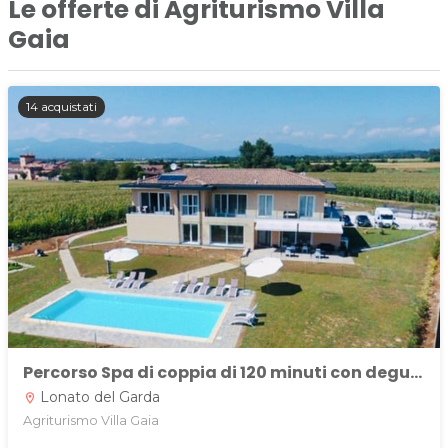
Le offerte di Agriturismo Villa
Gaia
14 acquistati
Percorso Spa di coppia di 120 minuti con degustazione di prodotti a km 0 e vino
Lonato del Garda
location_on
Agriturismo Villa Gaia