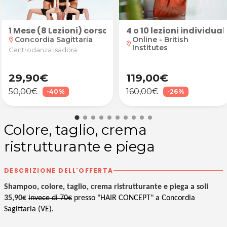
ni
1 Mese (8 Lezioni) corso Danza Moderna kids (7/11
4 o 10 lezioni individ
Concordia Sagittaria
Online - British
location_on
location_on
Institutes
Centrodanza Isadora
29,90€
119,00€
50,00€
160,00€
-40%
-26%
Colore, taglio, crema
ristrutturante e piega
DESCRIZIONE DELL'OFFERTA
Shampoo, colore, taglio, crema ristrutturante e piega a soli
35,90€
invece di 70€
presso "HAIR CONCEPT" a Concordia
Sagittaria (VE).