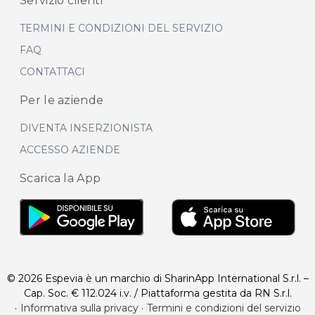
Servizio clienti
TERMINI E CONDIZIONI DEL SERVIZIO
FAQ
CONTATTACI
Per le aziende
DIVENTA INSERZIONISTA
ACCESSO AZIENDE
Scarica la App
© 2026 Espevia è un marchio di SharinApp International S.r.l. –
Cap. Soc. € 112.024 i.v. / Piattaforma gestita da RN S.r.l.
·
Informativa sulla privacy
·
Termini e condizioni del servizio