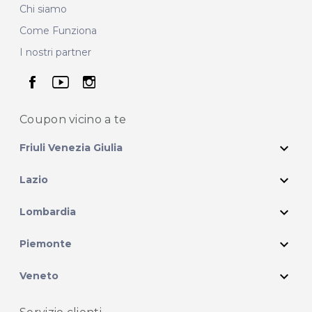
Chi siamo
Come Funziona
I nostri partner
seguici su facebook
seguici su youtube
seguici su instagram
Coupon vicino
a te
expand_more
Friuli Venezia Giulia
expand_more
Lazio
expand_more
Lombardia
expand_more
Piemonte
expand_more
Veneto