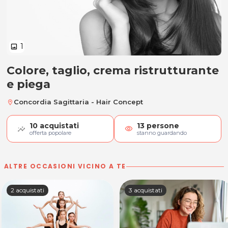
1
image
Colore, taglio, crema ristrutturante
Colore, taglio, crema ristrutturan
e piega
Concordia Sagittaria - Hair Concept
location_on
10
acquistati
13
persone
visibility
offerta popolare
stanno guardando
ALTRE OCCASIONI VICINO A TE
2 acquistati
3 acquistati