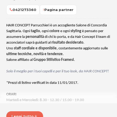
0421273360
Pagina partner
HAIR CONCEPT Parrucchieri è un accogliente Salone di Concordia
Sagittaria. Ogni
taglio
, ogni
colore
e ogni
styling
è pensato per
assumere la
personalità
di chi lo porta, e da Hair Concept il team di
acconciatori saprà guidarti al
risultato desiderato
.
Uno
staff cordiale e disponibile
, costantemente aggiornato sulle
ultime tecniche, novità e tendenze
.
Salone affiliato al
Gruppo Stilistico Framesi
.
Solo il meglio per i tuoi capelli e per il tuo look, da HAIR CONCEPT!
*Prezzi di listino verificati in data 11/01/2017.
ORARI
Martedì e
Mercoledì:
8.30 - 12.30 / 15.00 - 19.00
Giovedì: 13.30 - 20.00
Venerdì e Sabato: 8.30 - 18.00
Leggi tutto
add