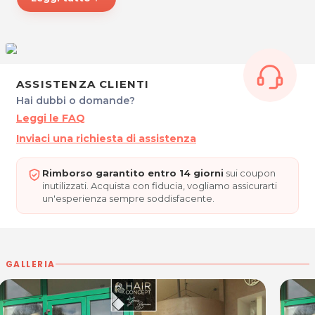
HAIR CONCEPT
Via Paolo da Concordia, 43
30023 Concordia Sagittaria (VE)
Tel. 0421273360
P.IVA 04118410275
ASSISTENZA CLIENTI
Hai dubbi o domande?
Per ulteriori informazioni sull'offerta o sulle modalità di acquisto
Leggi le FAQ
.
posta@espevia.it
scrivi a
Inviaci una richiesta di assistenza
Rimborso garantito entro 14 giorni
sui coupon
inutilizzati. Acquista con fiducia, vogliamo assicurarti
un'esperienza sempre soddisfacente.
GALLERIA