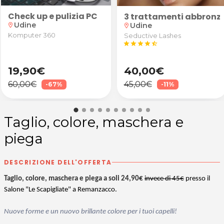
Check up e pulizia PC
Alla Ricerca dell'Equilibrio" a Udine
 star! Laminazione ciglia e/o sopracciglia da Deep S
3 trattamenti abbronz
Udine
Udine
location_on
location_on
Komputer 360
Seductive Lashes
star
star
star
star
star_half
19,90€
40,00€
60,00€
45,00€
-67%
-11%
Taglio, colore, maschera e
piega
DESCRIZIONE DELL'OFFERTA
Taglio, colore, maschera e piega a soli 24,90€
invece di 45€
presso il
Salone "Le Scapigliate" a Remanzacco.
Nuove forme e un nuovo brillante colore per i tuoi capelli!