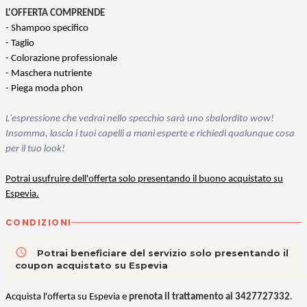
L'OFFERTA COMPRENDE
- Shampoo specifico
- Taglio
- Colorazione professionale
- Maschera nutriente
- Piega moda phon
L'espressione che vedrai nello specchio sarà uno sbalordito wow!
Insomma, lascia i tuoi capelli a mani esperte e richiedi qualunque cosa
per il tuo look!
Potrai usufruire dell'offerta solo presentando il buono acquistato su
Espevia.
CONDIZIONI
access_time
Potrai beneficiare del servizio solo presentando il
coupon acquistato su Espevia
A
cquista l'offerta su Espevia e
prenota il trattamento al 3427727332
.