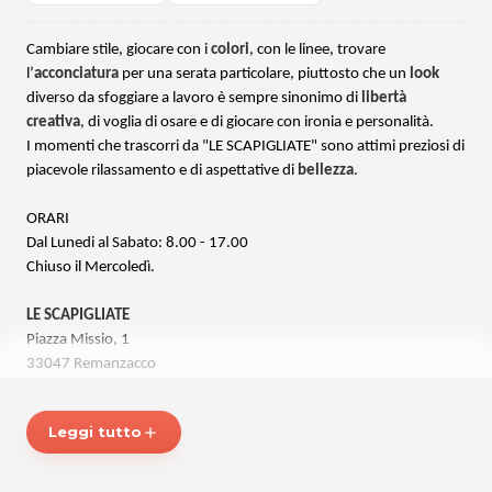
Cambiare stile, giocare con i
colori
, con le linee, trovare
l’
acconciatura
per una serata particolare, piuttosto che un
look
diverso da sfoggiare a lavoro è sempre sinonimo di
libertà
creativa
, di voglia di osare e di giocare con ironia e personalità.
I momenti che trascorri da "LE SCAPIGLIATE" sono attimi preziosi di
piacevole rilassamento e di aspettative di
bellezza
.
ORARI
Dal Lunedi al Sabato: 8.00 - 17.00
Chiuso il Mercoledì.
LE SCAPIGLIATE
Piazza Missio, 1
33047 Remanzacco
P.IVA 02691020305
Cel. 3427727332
Leggi tutto
add
Per ulteriori informazioni sull'offerta o sulle modalità di acquisto
posta@espevia.it
scrivi a
.