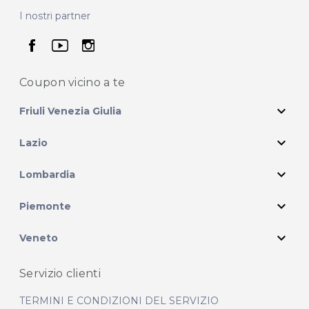
I nostri partner
seguici su facebook
seguici su youtube
seguici su instagram
Coupon vicino
a te
expand_more
Friuli Venezia Giulia
expand_more
Lazio
expand_more
Lombardia
expand_more
Piemonte
expand_more
Veneto
Servizio clienti
TERMINI E CONDIZIONI DEL SERVIZIO