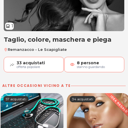
1
image
Taglio, colore, maschera e piega
Taglio, colore, maschera e piega
Remanzacco - Le Scapigliate
location_on
33
acquistati
8
persone
visibility
offerta popolare
stanno guardando
ALTRE OCCASIONI VICINO A TE
57 acquistati
34 acquistati