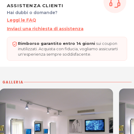
ASSISTENZA CLIENTI
Hai dubbi o domande?
Leggi le FAQ
Inviaci una richiesta di assistenza
Rimborso garantito entro 14 giorni
sui coupon
inutilizzati. Acquista con fiducia, vogliamo assicurarti
un'esperienza sempre soddisfacente.
GALLERIA
Per ulteriori informazioni sull'offerta o sulle modalità di
acquisto scrivi a
posta@espevia.it