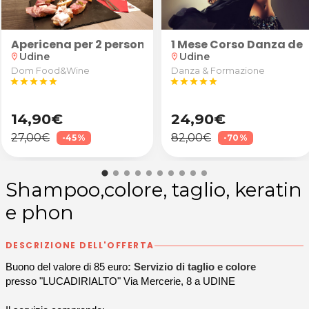
kdance
Apericena per 2 persone: "Robusto" (calice di vino 
1 Mese Corso Danza del
Udine
Udine
location_on
location_on
Dom Food&Wine
Danza & Formazione
star
star
star
star
star
star
star
star
star
star
14,90€
24,90€
27,00€
82,00€
-45%
-70%
Shampoo,colore, taglio, keratin
e phon
DESCRIZIONE DELL'OFFERTA
Buono del valore di 85 euro
: Servizio di taglio e colore
presso "LUCADIRIALTO" Via Mercerie, 8 a UDINE