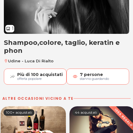
1
image
Shampoo,colore, taglio, keratin e
Shampoo,colore, taglio, keratin 
phon
Udine - Luca Di Rialto
location_on
Più di
100
acquistati
7
persone
visibility
offerta popolare
stanno guardando
ALTRE OCCASIONI VICINO A TE
100+ acquistati
44 acquistati