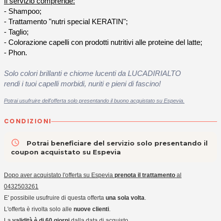
Il servizio comprende:
- Shampoo;
-
Trattamento "nutri special KERATIN";
- Taglio;
- Colorazione capelli con prodotti nutritivi alle proteine del latte;
- Phon.
Solo colori brillanti e chiome lucenti da LUCADIRIALTO
rendi i tuoi capelli morbidi, nuriti
e pieni di fascino!
Potrai usufruire dell'offerta solo presentando il buono acquistato su Espevia.
CONDIZIONI
access_time
Potrai beneficiare del servizio solo presentando il
coupon acquistato su Espevia
Dopo aver acquistato l'offerta su Espevia
prenota il trattamento
al
0432503261
E' possibile usufruire di questa offerta
una sola volta
.
L'offerta è rivolta solo alle
nuove clienti
.
La
validità è di 60 giorni
dalla data di acquisto.