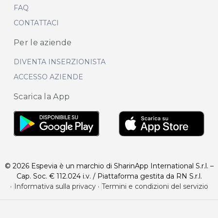
FAQ
CONTATTACI
Per le aziende
DIVENTA INSERZIONISTA
ACCESSO AZIENDE
Scarica la App
© 2026 Espevia è un marchio di SharinApp International S.r.l. –
Cap. Soc. € 112.024 i.v. / Piattaforma gestita da RN S.r.l.
·
Informativa sulla privacy
·
Termini e condizioni del servizio