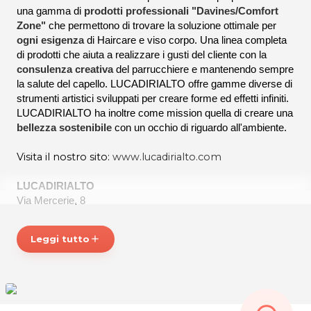
una gamma di
prodotti professionali "Davines/Comfort
Zone"
che permettono di trovare la soluzione ottimale per
ogni esigenza
di Haircare e viso corpo. Una linea completa
di prodotti che aiuta a realizzare i gusti del cliente con la
consulenza creativa
del parrucchiere e mantenendo sempre
la salute del capello. LUCADIRIALTO offre gamme diverse di
strumenti artistici sviluppati per creare forme ed effetti infiniti.
LUCADIRIALTO ha inoltre come mission quella di creare una
bellezza sostenibile
con un occhio di riguardo all'ambiente.
Visita il nostro sito:
www.lucadirialto.com
LUCADIRIALTO
Via Mercerie, 8
33100 UDINE
P.IVA 02373040308
Leggi tutto
add
Tel. 0432503261