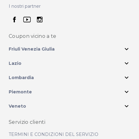
I nostri partner
seguici su facebook
seguici su youtube
seguici su instagram
Coupon vicino
a te
expand_more
Friuli Venezia Giulia
expand_more
Lazio
expand_more
Lombardia
expand_more
Piemonte
expand_more
Veneto
Servizio clienti
TERMINI E CONDIZIONI DEL SERVIZIO