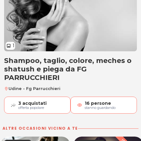
1
image
Shampoo, taglio, colore, meches o
Shampoo, taglio, colore, meches 
shatush e piega da FG
PARRUCCHIERI
Udine - Fg Parrucchieri
location_on
3
acquistati
16
persone
visibility
offerta popolare
stanno guardando
ALTRE OCCASIONI VICINO A TE