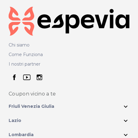
Chi siamo
Come Funziona
I nostri partner
seguici su facebook
seguici su youtube
seguici su instagram
Coupon vicino
a te
expand_more
Friuli Venezia Giulia
expand_more
Lazio
expand_more
Lombardia