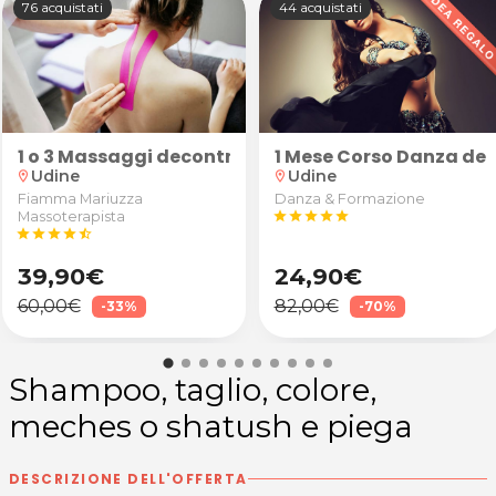
76 acquistati
44 acquistati
ing"
1 o 3 Massaggi decontratturanti/sportivi schiena, 
1 Mese Corso Danza del
Udine
Udine
location_on
location_on
Fiamma Mariuzza
Danza & Formazione
Massoterapista
star
star
star
star
star
star
star
star
star
star_half
39,90€
24,90€
60,00€
82,00€
-33%
-70%
Shampoo, taglio, colore,
meches o shatush e piega
DESCRIZIONE DELL'OFFERTA