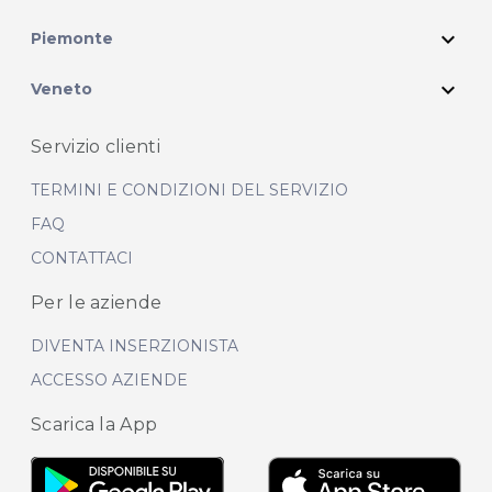
expand_more
Piemonte
expand_more
Veneto
Servizio clienti
TERMINI E CONDIZIONI DEL SERVIZIO
FAQ
CONTATTACI
Per le aziende
DIVENTA INSERZIONISTA
ACCESSO AZIENDE
Scarica la App