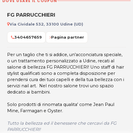
DOVE USARE IL COUPON
FG PARRUCCHIERI
Via Cividale 532, 33100 Udine (UD)
3404657659
Pagina partner
Per un taglio che ti si addice, un'acconciatura speciale,
o un trattamento personalizzato a Udine, recati al
salone di bellezza FG PARRUCCHIERI! Uno staff di hair
stylist qualificati sono a completa disposizione per
prendersi cura dei tuoi capelli e della tua bellezza con i
servizi nail art. Nel nostro salone trovi uno spazio
dedicato ai bambini.
Solo prodotti di rinomata qualita' come Jean Paul
Mine, Farmagan e Oyster.
Tutto la bellezza ed il benessere che cercavi da FG
PARRUCCHIERI
!